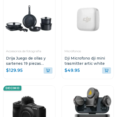
Accesorios de fotografía
Micrófonos
Drija Juego de ollas y
Dji Microfono dji mini
sartenes 19 piezas
trasmitter artic white
negro antiadherentes
$129.95
$49.95
DECIMO