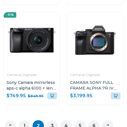
-11%
Camaras Digitales
Camaras Digitales
Sony Camara mirrorless
CAMARA SONY FULL
aps-c alpha 6100 + lente
FRAME ALPHA 7R IV
e pz 16-50mm f3.5-5.6
DE 35MM Y 61MP
$749.95
$3,199.95
$849.95
oss ii
(SOLO CUERPO)
ILCE7RM4
1
2
3
4
5
6