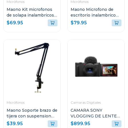
Micrófonos
Micrófonos
Maono Kit microfonos
Maono Microfono de
de solapa inalambricos
escritorio inalambrico
wave t1 mini
gamer dm40
$69.95
$79.95
Micrófonos
Camaras Digitales
Maono Soporte brazo de
CAMARA SONY
tijera con suspension
VLOGGING DE LENTE
para microfonos
FIJO ZV1-II
$39.95
$899.95