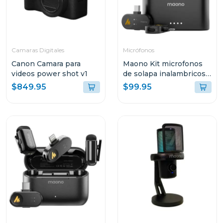
Camaras Digitales
Micrófonos
Canon Camara para
Maono Kit microfonos
videos power shot v1
de solapa inalambricos
wave t5
$849.95
$99.95