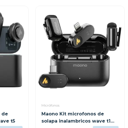
Micrófonos
 de
Maono Kit microfonos de
ave t5
solapa inalambricos wave t1