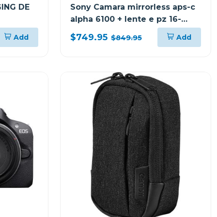
ING DE
Sony Camara mirrorless aps-c
alpha 6100 + lente e pz 16-
50mm f3.5-5.6 oss ii
$749.95
Add
Add
$849.95