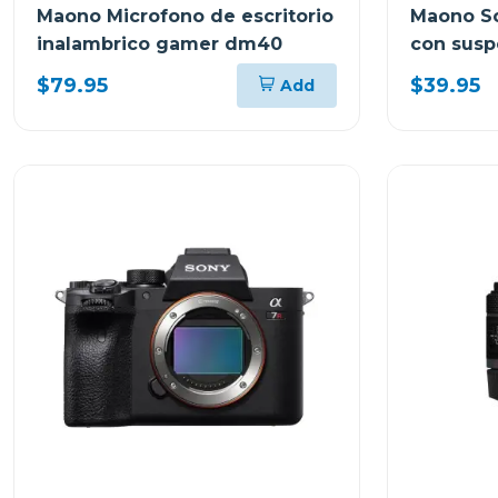
Maono Microfono de escritorio
Maono So
inalambrico gamer dm40
con susp
microfo
$79.95
$39.95
Add