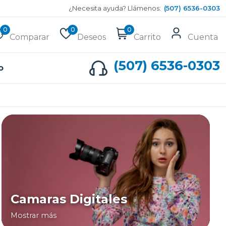
¿Necesita ayuda? Llámenos:
(507) 6536-0303
0
0
0
Comparar
Deseos
Carrito
Cuenta
(507) 6536-0303
o
Camaras Digitales
Mostrar más