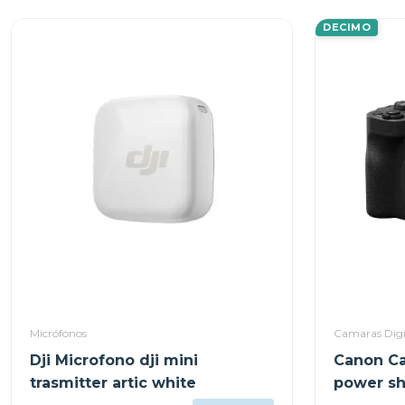
DECIMO
Micrófonos
Camaras Digi
Dji Microfono dji mini
Canon Ca
trasmitter artic white
power sh