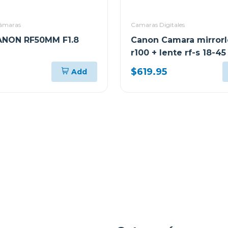
cámaras
Camaras Digitales
ANON RF50MM F1.8
Canon Camara mirrorl
r100 + lente rf-s 18-45 
is stm kit
$619.95
Add