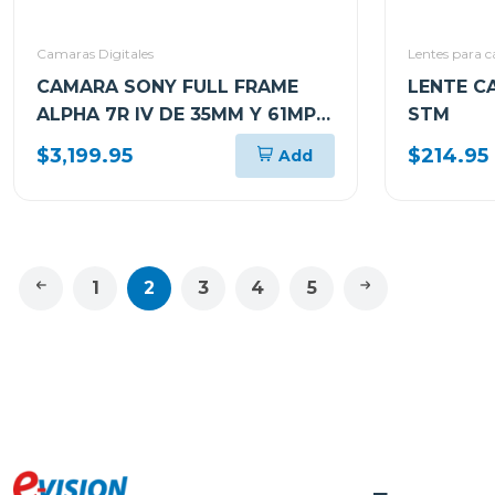
Camaras Digitales
Lentes para 
CAMARA SONY FULL FRAME
LENTE C
ALPHA 7R IV DE 35MM Y 61MP
STM
(SOLO CUERPO) ILCE7RM4
$3,199.95
$214.95
Add
1
2
3
4
5