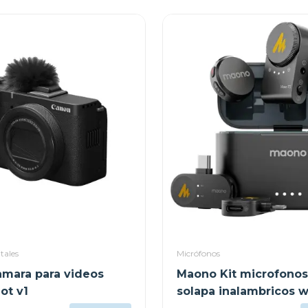
tales
Micrófonos
mara para videos
Maono Kit microfonos
ot v1
solapa inalambricos w