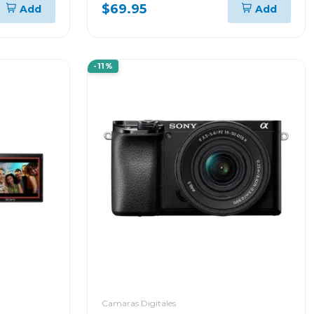
mini
$69.95
Add
Add
-11%
Camaras Digitales