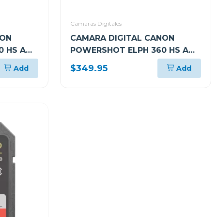
Camaras Digitales
NON
CAMARA DIGITAL CANON
 HS A
POWERSHOT ELPH 360 HS A
ABKN
PLATEADO PSELPH360HSASLV
$349.95
Add
Add