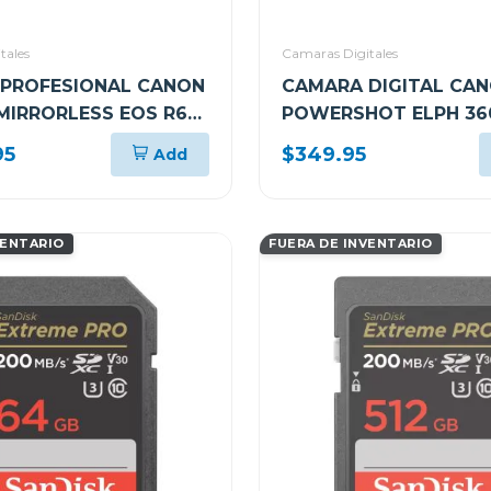
tales
Camaras Digitales
PROFESIONAL CANON
CAMARA DIGITAL CA
 MIRRORLESS EOS R6
POWERSHOT ELPH 360
I SOLO CUERPO
NEGRO PSELPH360HS
95
$349.95
Add
VENTARIO
FUERA DE INVENTARIO