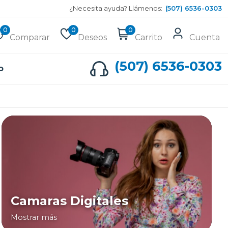
¿Necesita ayuda? Llámenos:
(507) 6536-0303
0
0
0
Comparar
Deseos
Carrito
Cuenta
(507) 6536-0303
o
Camaras Digitales
Mostrar más