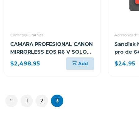
Camaras Digitales
Accesorios de 
CAMARA PROFESIONAL CANON
Sandisk 
MIRRORLESS EOS R6 V SOLO
pro de 6
CUERPO EOSR6VBODY
sdsdxxu
$2,498.95
$24.95
Add
1
2
3