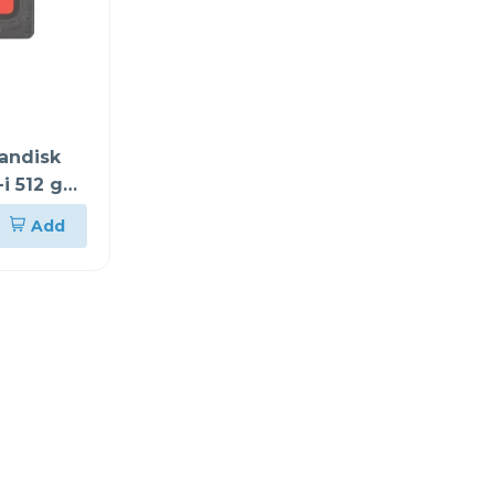
andisk
i 512 gb
Add