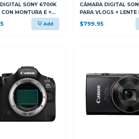
DIGITAL SONY 6700K
CÁMARA DIGITAL SON
 CON MONTURA E +
PARA VLOGS + LENTE E
PZ 16-50MM F3.5-5.6
50MM F3.5-5.6 OSS II
95
$799.95
Add
LCE6700KBQE38
ZVE10KBQE38