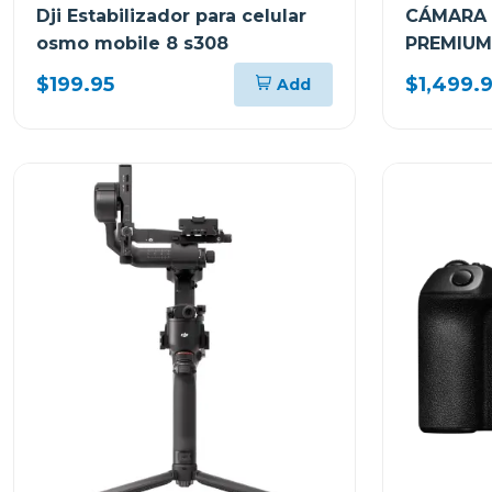
Dji Estabilizador para celular
CÁMARA 
osmo mobile 8 s308
PREMIUM
LENTE E 
$199.95
$1,499.
Add
OSS II I