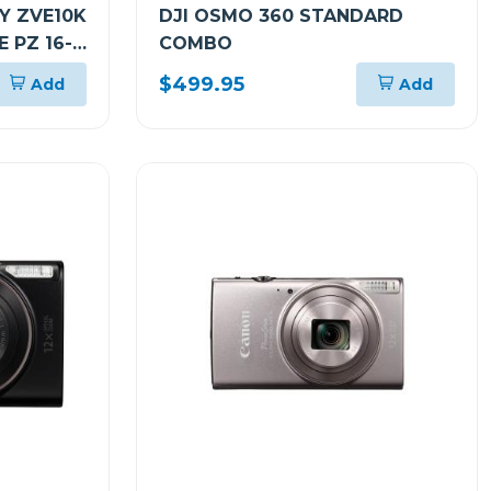
Y ZVE10K
DJI OSMO 360 STANDARD
 PZ 16-
COMBO
$499.95
Add
Add