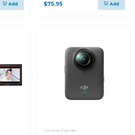
turbo 500 w fp1455
$75.95
Add
Add
Camaras Digitales