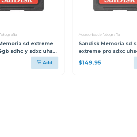
fotografía
Accesorios de fotografía
Memoria sd extreme
Sandisk Memoria sd s
4gb sdhc y sdxc uhs-i
extreme pro sdxc uhs-
064g
200 mb/s sdsdxxd512
$149.95
Add