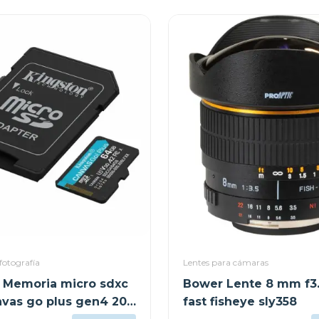
fotografía
Lentes para cámaras
 Memoria micro sdxc
Bower Lente 8 mm f3.5
vas go plus gen4 200
fast fisheye sly358