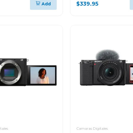
cg4
$339.95
Add
tales
Camaras Digitales