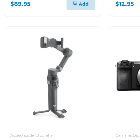
mb/s sd
$89.95
$12.95
Add
Accesorios de fotografía
Camaras Digi