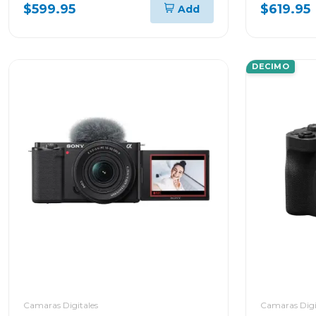
is stm kit
$599.95
$619.95
Add
DECIMO
Camaras Digitales
Camaras Digi