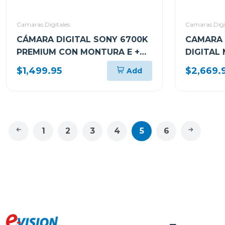
Camaras Digitales
Camaras Digi
CÁMARA DIGITAL SONY 6700K
CAMARA 
PREMIUM CON MONTURA E +
DIGITAL
LENTE E PZ 16-50MM F3.5-5.6
MARK II
$1,499.95
$2,669.
Add
OSS II ILCE6700KBQE38
1
2
3
4
5
6