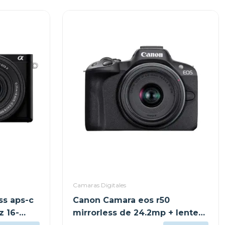
Camaras Digitales
ss aps-c
Canon Camara eos r50
z 16-
mirrorless de 24.2mp + lente