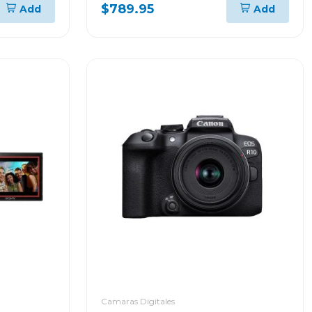
rf-s 18-45 f/4.5-6.3 is stm kit
$789.95
Add
Add
Camaras Digitales