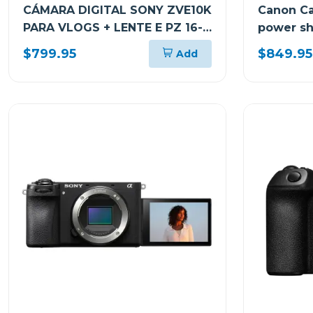
CÁMARA DIGITAL SONY ZVE10K
Canon Ca
PARA VLOGS + LENTE E PZ 16-
power sh
50MM F3.5-5.6 OSS II
$799.95
$849.95
Add
ZVE10KBQE38