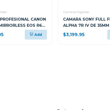
tales
Camaras Digitales
PROFESIONAL CANON
CAMARA SONY FULL 
 MIRRORLESS EOS R6
ALPHA 7R IV DE 35MM
I SOLO CUERPO
(SOLO CUERPO) ILCE
95
$3,199.95
Add