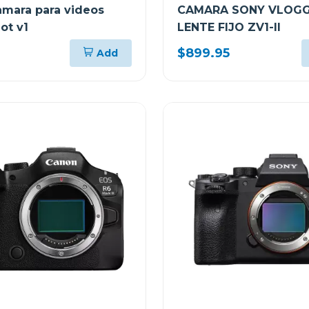
mara para videos
CAMARA SONY VLOGG
ot v1
LENTE FIJO ZV1-II
$899.95
Add