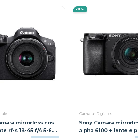
-11%
tales
Camaras Digitales
mara mirrorless eos
Sony Camara mirrorle
nte rf-s 18-45 f/4.5-6.3
alpha 6100 + lente e p