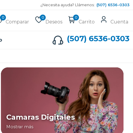
¿Necesita ayuda? Llámenos:
(507) 6536-0303
0
0
0
Comparar
Deseos
Carrito
Cuenta
(507) 6536-0303
o
Camaras Digitales
Mostrar más