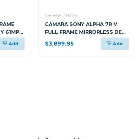
Camaras Digitales
FRAME
CAMARA SONY ALPHA 7R V
 Y 61MP
FULL FRAME MIRRORLESS DE
7RM4
LENTE INTERCAMBIABLE 7RM5
$3,899.95
Add
Add