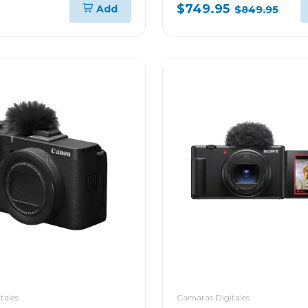
50mm f3.5-5.6 oss ii
$749.95
Add
$849.95
tales
Camaras Digitales