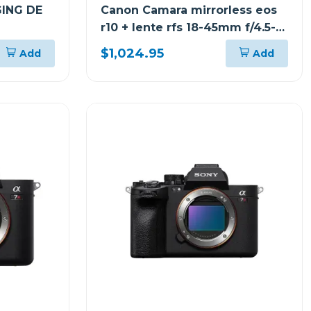
ING DE
Canon Camara mirrorless eos
r10 + lente rfs 18-45mm f/4.5-
6.3 is stm kit
$1,024.95
Add
Add