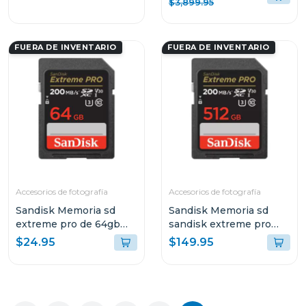
$3,899.95
ILCE7RM4
INTERCAMBIABLE
7RM5
FUERA DE INVENTARIO
FUERA DE INVENTARIO
Accesorios de fotografía
Accesorios de fotografía
Sandisk Memoria sd
Sandisk Memoria sd
extreme pro de 64gb
sandisk extreme pro
sdhc y sdxc uhs-i
sdxc uhs-i 512 gb 200
$24.95
$149.95
sdsdxxu064g
mb/s sdsdxxd512