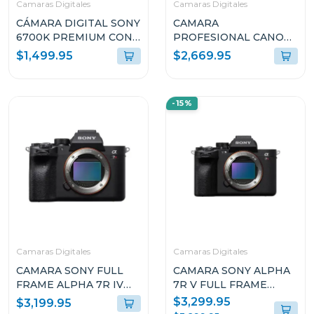
Camaras Digitales
Camaras Digitales
CÁMARA DIGITAL SONY
CAMARA
6700K PREMIUM CON
PROFESIONAL CANON
MONTURA E + LENTE E
DIGITAL MIRRORLESS
$1,499.95
$2,669.95
PZ 16-50MM F3.5-5.6
EOS R6 MARK III SOLO
OSS II
CUERPO
ILCE6700KBQE38
-15%
Camaras Digitales
Camaras Digitales
CAMARA SONY FULL
CAMARA SONY ALPHA
FRAME ALPHA 7R IV
7R V FULL FRAME
DE 35MM Y 61MP
MIRRORLESS DE
$3,299.95
$3,199.95
(SOLO CUERPO)
LENTE