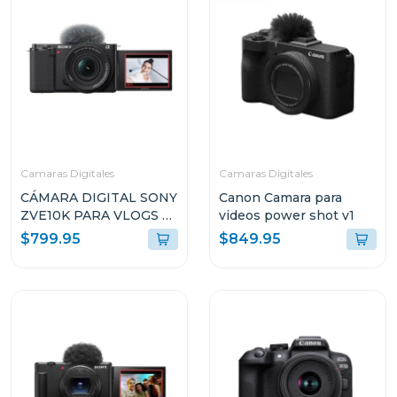
Camaras Digitales
Camaras Digitales
CÁMARA DIGITAL SONY
Canon Camara para
ZVE10K PARA VLOGS +
videos power shot v1
LENTE E PZ 16-50MM
$799.95
$849.95
F3.5-5.6 OSS II
ZVE10KBQE38