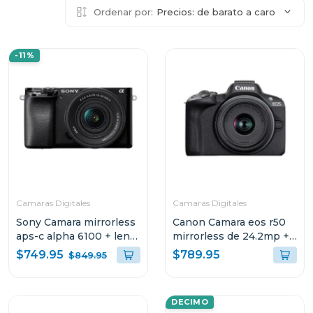
Ordenar por:
Precios: de barato a caro
-11%
Camaras Digitales
Camaras Digitales
Sony Camara mirrorless
Canon Camara eos r50
aps-c alpha 6100 + lente
mirrorless de 24.2mp +
e pz 16-50mm f3.5-5.6
lente rf-s 18-45 f/4.5-6.3
$749.95
$789.95
$849.95
oss ii
is stm kit
DECIMO