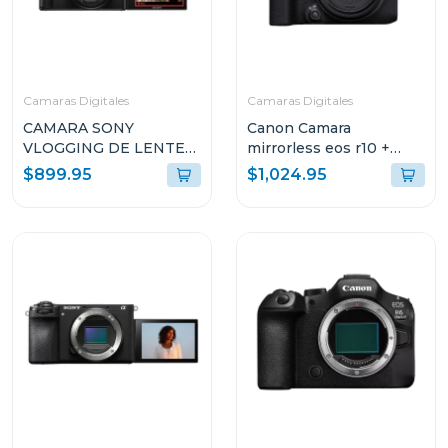
Camaras Digitales
Camaras Digitales
CAMARA SONY
Canon Camara
VLOGGING DE LENTE
mirrorless eos r10 +
FIJO ZV1-II
lente rfs 18-45mm f/4.5-
$899.95
$1,024.95
6.3 is stm kit