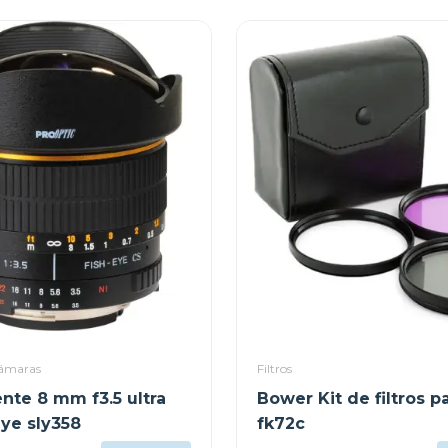
cámaras
Filtros
nte 8 mm f3.5 ultra
Bower Kit de filtros 
eye sly358
fk72c