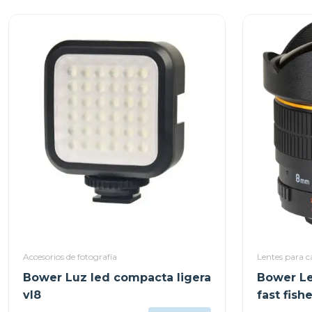
Accesorios de fotografía
Lentes para 
Bower Luz led compacta ligera
Bower Le
vl8
fast fish