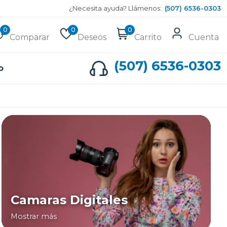
¿Necesita ayuda? Llámenos:
(507) 6536-0303
0
0
0
Comparar
Deseos
Carrito
Cuenta
(507) 6536-0303
o
Camaras Digitales
Mostrar más