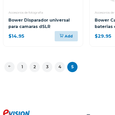
Accesorios de fotografía
Accesorios de 
Bower Disparador universal
Bower Ca
para camaras dSLR
baterias
rapida
$14.95
$29.95
Add
1
2
3
4
5