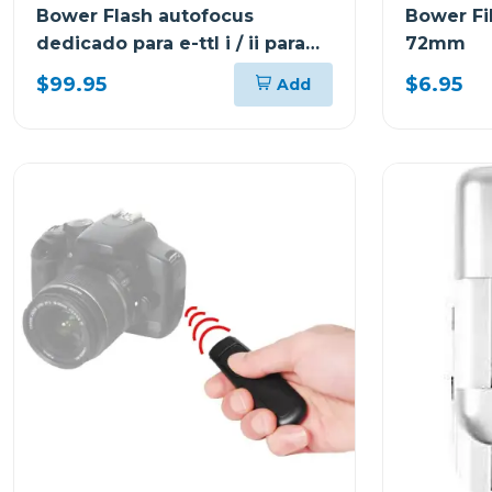
Bower Flash autofocus
Bower Fil
dedicado para e-ttl i / ii para
72mm
canon sdf926
$99.95
$6.95
Add