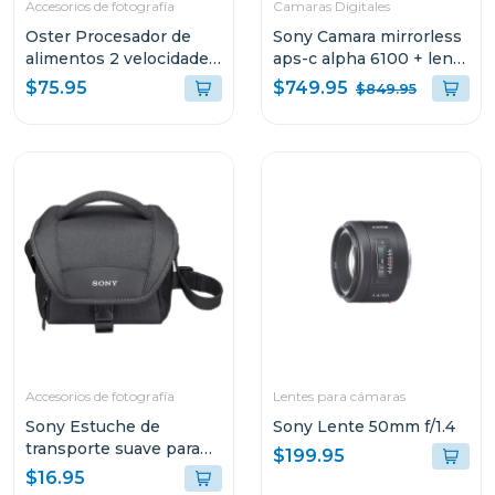
Accesorios de fotografía
Camaras Digitales
Oster Procesador de
Sony Camara mirrorless
alimentos 2 velocidades
aps-c alpha 6100 + lente
+ turbo 500 w fp1455
e pz 16-50mm f3.5-5.6
$749.95
$75.95
$849.95
oss ii
Accesorios de fotografía
Lentes para cámaras
Sony Estuche de
Sony Lente 50mm f/1.4
transporte suave para
$199.95
video camaras lcsu11b
$16.95