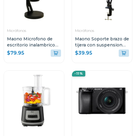
Micrófonos
Micrófonos
Maono Microfono de
Maono Soporte brazo de
escritorio inalambrico
tijera con suspension
gamer dm40
para microfonos
$79.95
$39.95
-11%