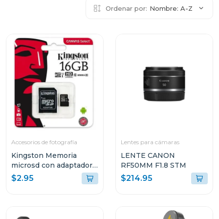
Ordenar por:
Nombre: A-Z
Accesorios de fotografía
Lentes para cámaras
Kingston Memoria
LENTE CANON
microsd con adaptador
RF50MM F1.8 STM
de 16gb sdcs16
$2.95
$214.95