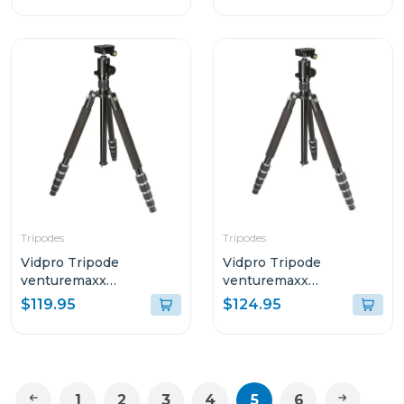
Trípodes
Trípodes
Vidpro Tripode
Vidpro Tripode
venturemaxx
venturemaxx
professional travel at-62
professional travel at-72
$119.95
$124.95
1
2
3
4
5
6