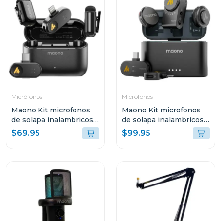
Micrófonos
Micrófonos
Maono Kit microfonos
Maono Kit microfonos
de solapa inalambricos
de solapa inalambricos
wave t1 mini
wave t5
$69.95
$99.95