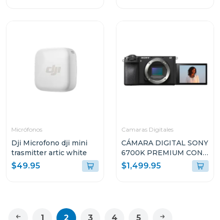
Micrófonos
Camaras Digitales
Dji Microfono dji mini
CÁMARA DIGITAL SONY
trasmitter artic white
6700K PREMIUM CON
MONTURA E + LENTE E
$49.95
$1,499.95
PZ 16-50MM F3.5-5.6
OSS II
ILCE6700KBQE38
1
2
3
4
5