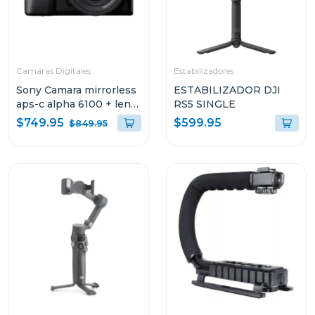
Camaras Digitales
Estabilizadores
Sony Camara mirrorless
ESTABILIZADOR DJI
aps-c alpha 6100 + lente
RS5 SINGLE
e pz 16-50mm f3.5-5.6
$749.95
$599.95
$849.95
oss ii