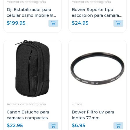
Accesorios de fotografía
Accesorios de fotografía
Dji Estabilizador para
Bower Soporte tipo
celular osmo mobile 8
escorpion para camaras
s308
dSLR
$199.95
$24.95
Accesorios de fotografía
Filtros
Canon Estuche para
Bower Filtro uv para
camaras compactas
lentes 72mm
$22.95
$6.95