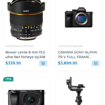
Lentes para cámaras
Camaras Digitales
Bower Lente 8 mm f3.5
CAMARA SONY ALPHA
ultra fast fisheye sly358
7R V FULL FRAME
MIRRORLESS DE
$339.95
$3,899.95
LENTE
INTERCAMBIABLE
7RM5
-11%