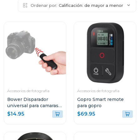
Ordenar por:
Calificación: de mayor a menor
Accesorios de fotografía
Accesorios de fotografía
Bower Disparador
Gopro Smart remote
universal para camaras
para gopro
dSLR
$14.95
$69.95