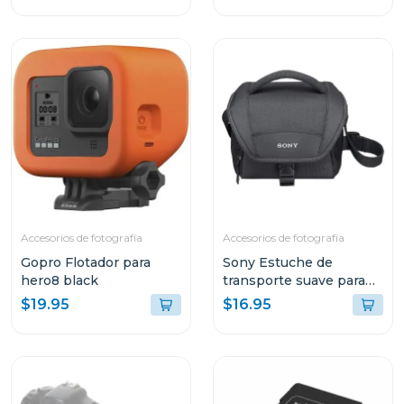
Accesorios de fotografía
Accesorios de fotografía
Gopro Flotador para
Sony Estuche de
hero8 black
transporte suave para
video camaras lcsu11b
$19.95
$16.95