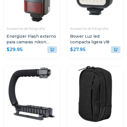
Accesorios de fotografía
Accesorios de fotografía
Energizer Flash externo
Bower Luz led
para camaras nikon
compacta ligera vl8
enf300
$29.95
$27.95