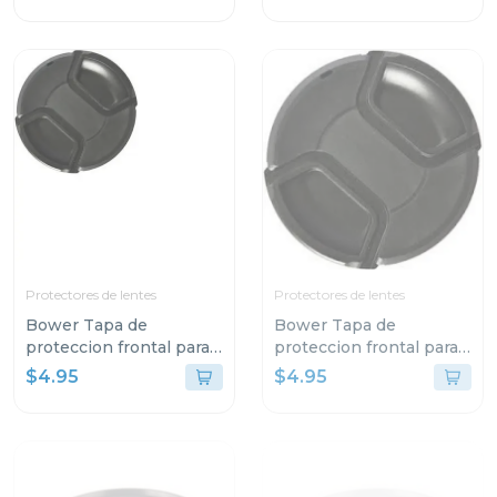
Protectores de lentes
Protectores de lentes
Bower Tapa de
Bower Tapa de
proteccion frontal para
proteccion frontal para
lentes 72mm
lentes 67mm
$4.95
$4.95