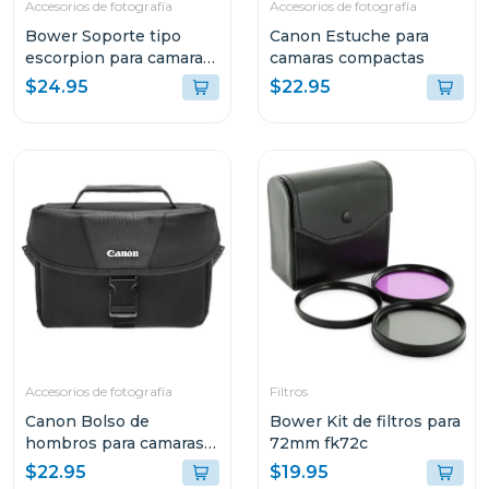
Accesorios de fotografía
Accesorios de fotografía
Bower Soporte tipo
Canon Estuche para
escorpion para camaras
camaras compactas
dSLR
$24.95
$22.95
Accesorios de fotografía
Filtros
Canon Bolso de
Bower Kit de filtros para
hombros para camaras
72mm fk72c
dSLR
$22.95
$19.95