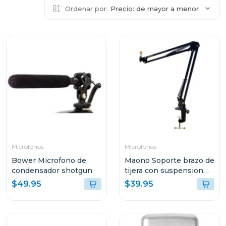
Ordenar por:
Precio: de mayor a menor
Micrófonos
Micrófonos
Bower Microfono de
Maono Soporte brazo de
condensador shotgun
tijera con suspension
para microfonos
$49.95
$39.95