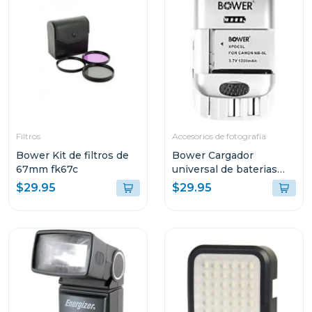
Filtros
Accesorios de fotografía
Bower Kit de filtros de
Bower Cargador
67mm fk67c
universal de baterias
con funcion carga rapida
$29.95
$29.95