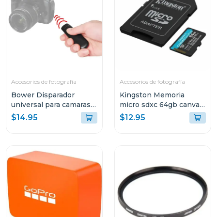
Accesorios de fotografía
Accesorios de fotografía
Bower Disparador
Kingston Memoria
universal para camaras
micro sdxc 64gb canvas
dSLR
go plus gen4 200 mb/s
$14.95
$12.95
sdcg4