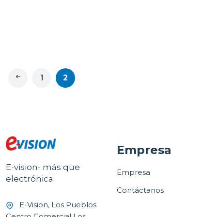
Sandisk Memoria sd
extreme pro de 64gb
sdhc y sdxc uhs-i
$24.95
sdsdxxu064g
1
2
Empresa
E-vision- más que
Empresa
electrónica
Contáctanos
E-Vision, Los Pueblos
Centro Comercial Los