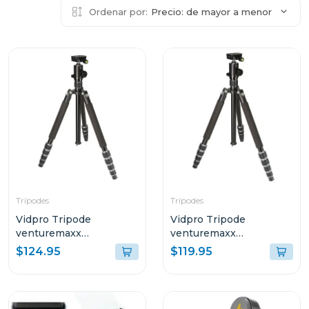
Ordenar por:
Precio: de mayor a menor
Trípodes
Trípodes
Vidpro Tripode
Vidpro Tripode
venturemaxx
venturemaxx
professional travel at-72
professional travel at-62
$124.95
$119.95