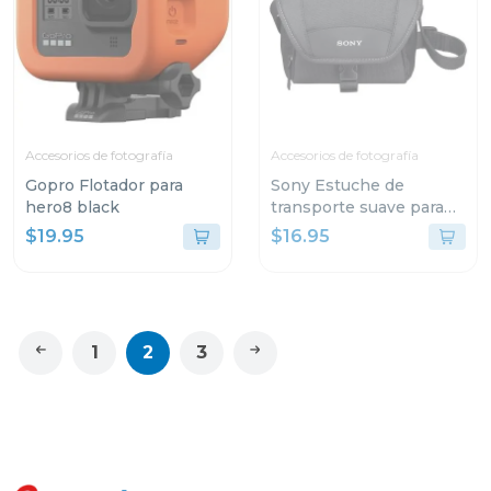
Accesorios de fotografía
Accesorios de fotografía
Gopro Flotador para
Sony Estuche de
hero8 black
transporte suave para
video camaras lcsu11b
$19.95
$16.95
1
2
3