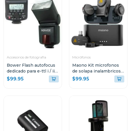
Accesorios de fotografía
Micrófonos
Bower Flash autofocus
Maono Kit microfonos
dedicado para e-ttl i / ii
de solapa inalambricos
para canon sdf926
wave t5
$99.95
$99.95