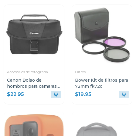
Accesorios de fotografía
Filtros
Canon Bolso de
Bower Kit de filtros para
hombros para camaras
72mm fk72c
dSLR
$22.95
$19.95