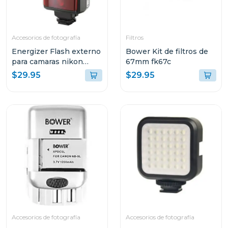
Accesorios de fotografía
Filtros
Energizer Flash externo
Bower Kit de filtros de
para camaras nikon
67mm fk67c
enf300
$29.95
$29.95
Accesorios de fotografía
Accesorios de fotografía