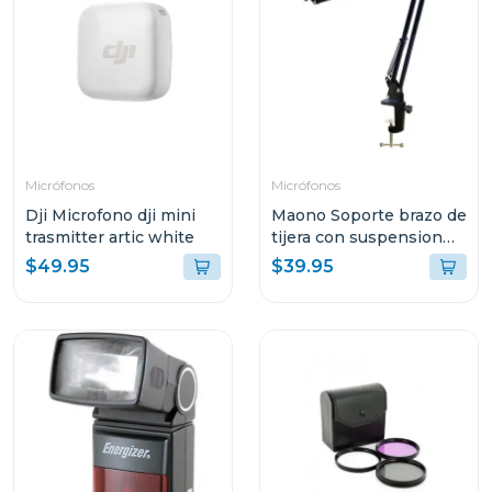
Micrófonos
Micrófonos
Dji Microfono dji mini
Maono Soporte brazo de
trasmitter artic white
tijera con suspension
para microfonos
$49.95
$39.95