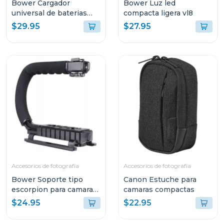
Bower Cargador
Bower Luz led
universal de baterias
compacta ligera vl8
con funcion carga rapida
$29.95
$27.95
Accesorios de fotografía
Accesorios de fotografía
Bower Soporte tipo
Canon Estuche para
escorpion para camaras
camaras compactas
dSLR
$24.95
$22.95