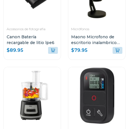
Accesorios de fotografía
Micrófonos
Canon Batería
Maono Microfono de
recargable de litio lpe6
escritorio inalambrico
gamer dm40
$89.95
$79.95