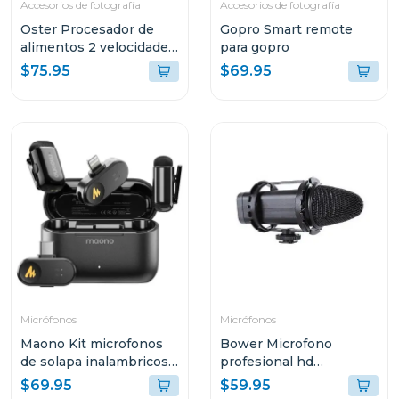
Accesorios de fotografía
Accesorios de fotografía
Oster Procesador de
Gopro Smart remote
alimentos 2 velocidades
para gopro
+ turbo 500 w fp1455
$75.95
$69.95
Micrófonos
Micrófonos
Maono Kit microfonos
Bower Microfono
de solapa inalambricos
profesional hd
wave t1 mini
broadcast
$69.95
$59.95