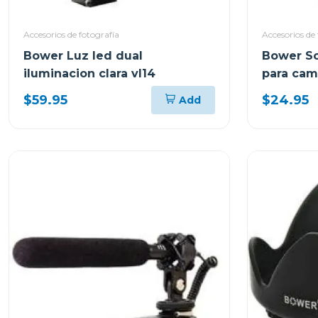
Accesorios de fotografía
Accesorios de 
Bower Luz led dual
Bower So
iluminacion clara vl14
para cam
$59.95
$24.95
Add