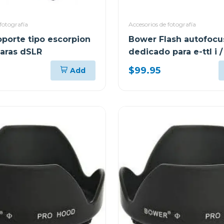
fotografía
Accesorios de fotografía
porte tipo escorpion
Bower Flash autofocu
aras dSLR
dedicado para e-ttl i / 
canon sdf926
$99.95
Add