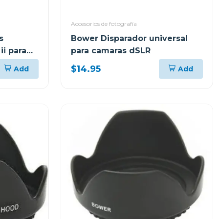
Accesorios de fotografía
s
Bower Disparador universal
ii para
para camaras dSLR
$14.95
Add
Add