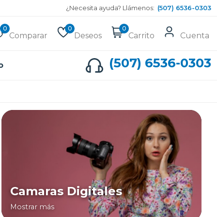
¿Necesita ayuda? Llámenos:
(507) 6536-0303
0
0
0
Comparar
Deseos
Carrito
Cuenta
(507) 6536-0303
o
Camaras Digitales
Mostrar más