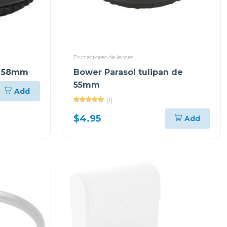
Protectores de lentes
n 58mm
Bower Parasol tulipan de
55mm
Add
(1)
$4.95
Add