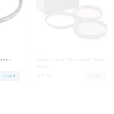
Filtros
entes
Bower Kit de filtros para 72mm
fk72c
$19.95
Add
Add