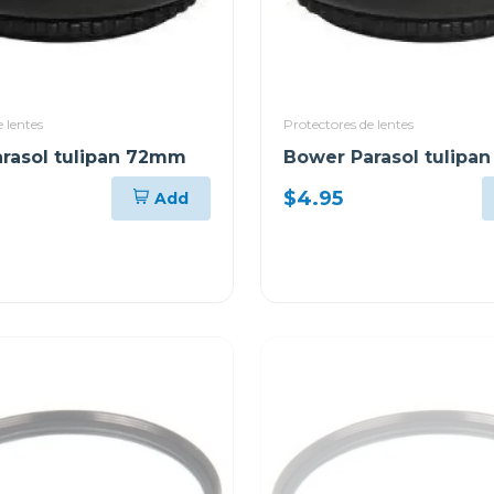
 lentes
Protectores de lentes
rasol tulipan 72mm
Bower Parasol tulipa
$4.95
Add