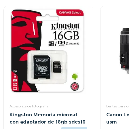
Accesorios de fotografía
Lentes para 
Kingston Memoria microsd
Canon Le
con adaptador de 16gb sdcs16
usm