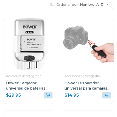
Ordenar por:
Nombre: A-Z
Accesorios de fotografía
Accesorios de fotografía
Bower Cargador
Bower Disparador
universal de baterias
universal para camaras
con funcion carga rapida
dSLR
$29.95
$14.95