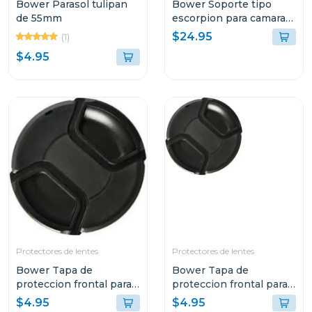
Bower Parasol tulipan
Bower Soporte tipo
de 55mm
escorpion para camaras
dSLR
$24.95
(1)
$4.95
Protectores de lentes
Protectores de lentes
Bower Tapa de
Bower Tapa de
proteccion frontal para
proteccion frontal para
lentes 67mm
lentes 72mm
$4.95
$4.95