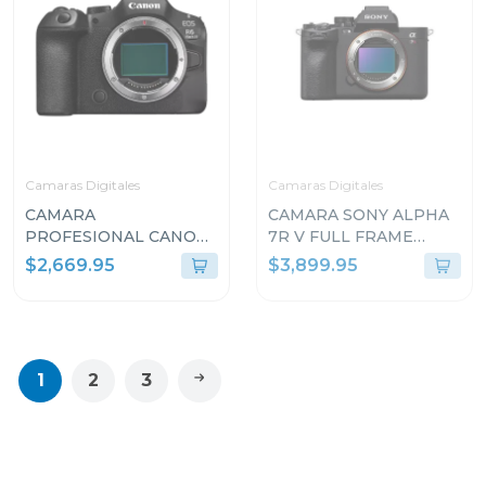
Camaras Digitales
Camaras Digitales
CAMARA
CAMARA SONY ALPHA
PROFESIONAL CANON
7R V FULL FRAME
DIGITAL MIRRORLESS
MIRRORLESS DE
$2,669.95
$3,899.95
EOS R6 MARK III SOLO
LENTE
CUERPO
INTERCAMBIABLE
7RM5
1
2
3