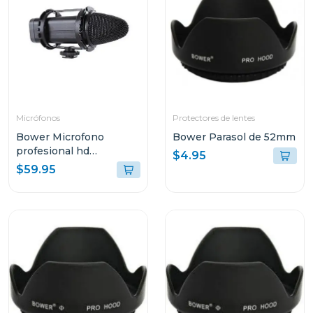
Micrófonos
Protectores de lentes
Bower Microfono
Bower Parasol de 52mm
profesional hd
$4.95
broadcast
$59.95