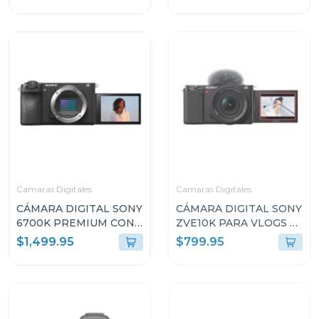
Camaras Digitales
Camaras Digitales
CÁMARA DIGITAL SONY
CÁMARA DIGITAL SONY
6700K PREMIUM CON
ZVE10K PARA VLOGS +
MONTURA E + LENTE E
LENTE E PZ 16-50MM
$1,499.95
$799.95
PZ 16-50MM F3.5-5.6
F3.5-5.6 OSS II
OSS II
ZVE10KBQE38
ILCE6700KBQE38