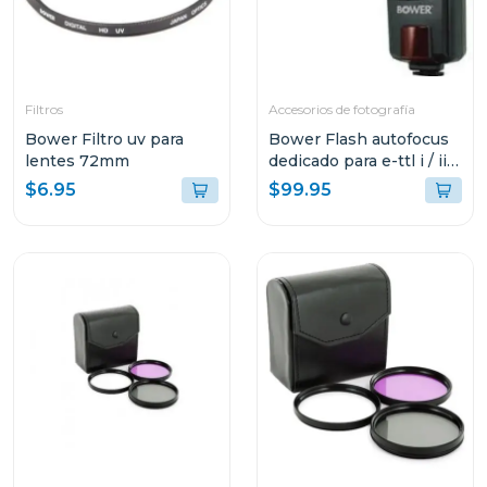
Filtros
Accesorios de fotografía
Bower Filtro uv para
Bower Flash autofocus
lentes 72mm
dedicado para e-ttl i / ii
para canon sdf926
$6.95
$99.95