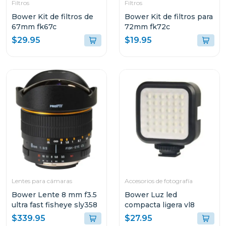
Filtros
Filtros
Bower Kit de filtros de
Bower Kit de filtros para
67mm fk67c
72mm fk72c
$29.95
$19.95
Lentes para cámaras
Accesorios de fotografía
Bower Lente 8 mm f3.5
Bower Luz led
ultra fast fisheye sly358
compacta ligera vl8
$339.95
$27.95