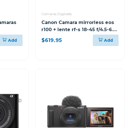
Camaras Digitales
amaras
Canon Camara mirrorless eos
r100 + lente rf-s 18-45 f/4.5-6.3
is stm kit
$619.95
Add
Add