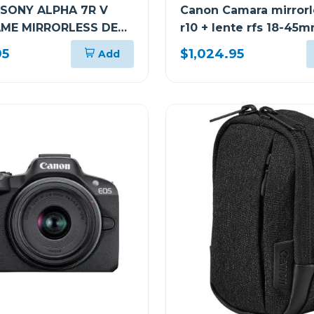
SONY ALPHA 7R V
Canon Camara mirrorl
AME MIRRORLESS DE
r10 + lente rfs 18-45m
NTERCAMBIABLE 7RM5
6.3 is stm kit
95
$1,024.95
Add