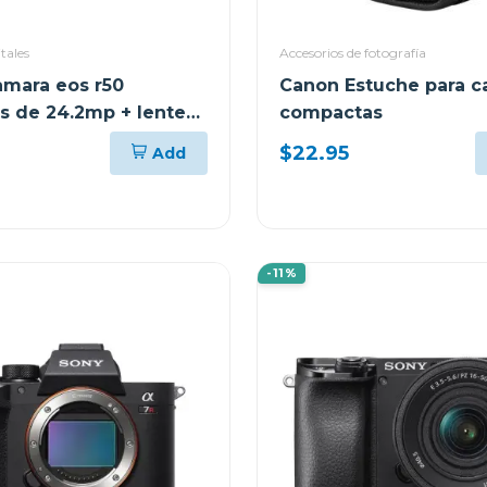
tales
Accesorios de fotografía
mara eos r50
Canon Estuche para c
ss de 24.2mp + lente
compactas
 f/4.5-6.3 is stm kit
$22.95
Add
-11%