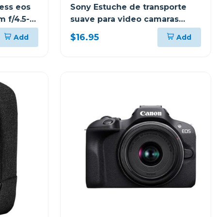
ess eos
Sony Estuche de transporte
m f/4.5-
suave para video camaras
lcsu11b
$16.95
Add
Add