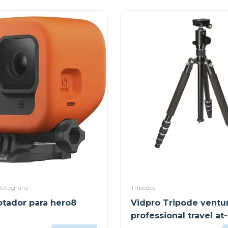
fotografía
Trípodes
otador para hero8
Vidpro Tripode vent
professional travel at