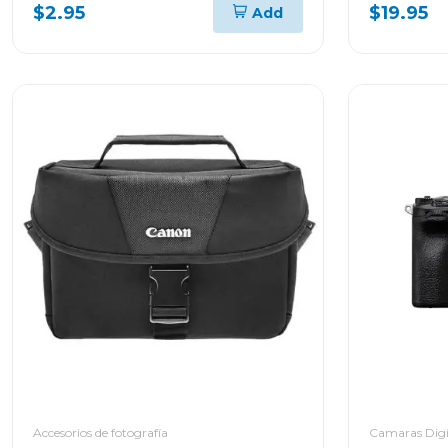
$2.95
$19.95
Add
Accesorios de fotografía
Camaras Digi