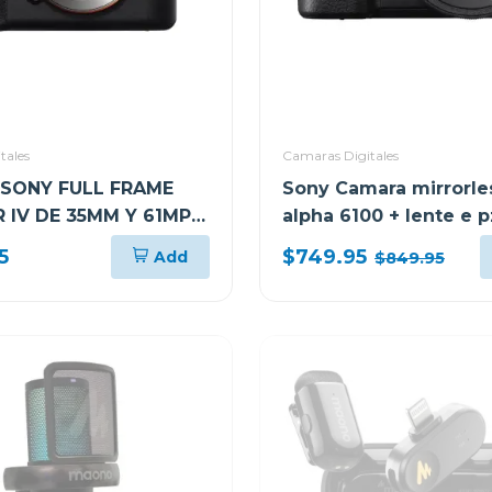
tales
Camaras Digitales
SONY FULL FRAME
Sony Camara mirrorle
 IV DE 35MM Y 61MP
alpha 6100 + lente e p
UERPO) ILCE7RM4
50mm f3.5-5.6 oss ii
5
$749.95
Add
$849.95