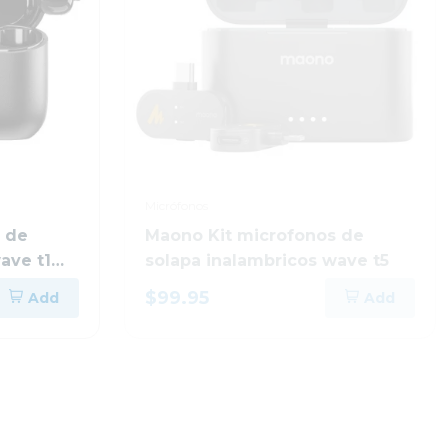
Micrófonos
 de
Maono Kit microfonos de
ave t1
solapa inalambricos wave t5
$99.95
Add
Add