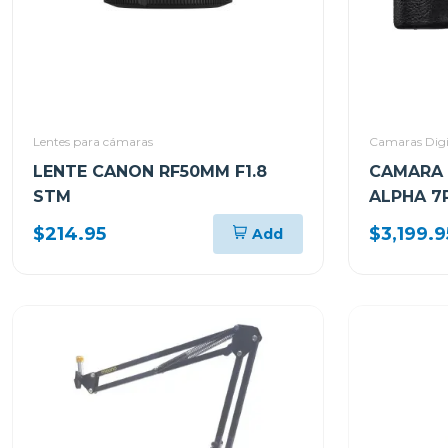
Lentes para cámaras
Camaras Digi
LENTE CANON RF50MM F1.8
CAMARA 
STM
ALPHA 7R
(SOLO C
$214.95
$3,199.9
Add