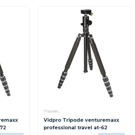
Trípodes
uremaxx
Vidpro Tripode venturemaxx
-72
professional travel at-62