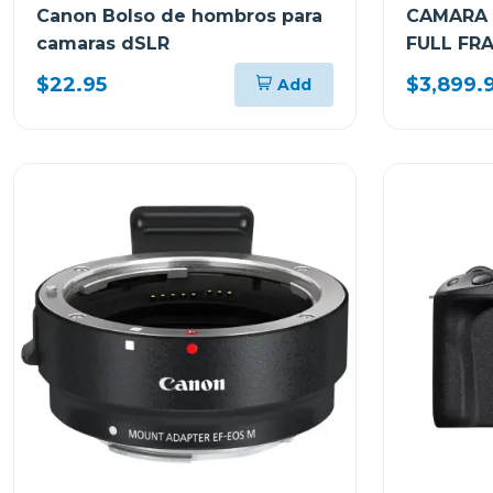
Canon Bolso de hombros para
CAMARA 
camaras dSLR
FULL FR
LENTE I
$22.95
$3,899.
Add