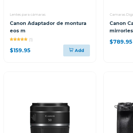
Lentes para cámaras
Camaras Digi
Canon Adaptador de montura
Canon Ca
eos m
mirrorle
rf-s 18-45
(1)
$789.95
$159.95
Add