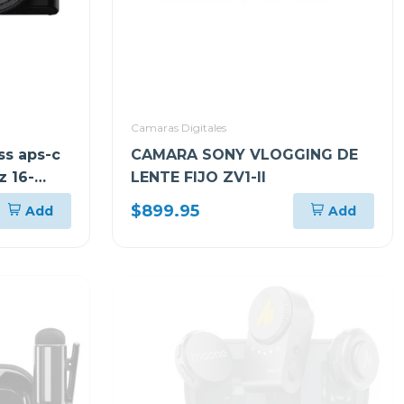
Camaras Digitales
ss aps-c
CAMARA SONY VLOGGING DE
z 16-
LENTE FIJO ZV1-II
$899.95
Add
Add