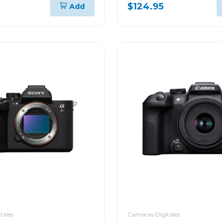
$124.95
Add
tales
Camaras Digitales