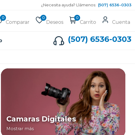
¿Necesita ayuda? Llámenos:
(507) 6536-0303
0
0
0
Comparar
Deseos
Carrito
Cuenta
(507) 6536-0303
o
Camaras Digitales
Mostrar más