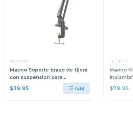
Micrófonos
Micrófonos
Maono Soporte brazo de tijera
Maono Mi
con suspension para
inalamb
microfonos
$39.95
$79.95
Add
DECIMO