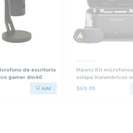
Micrófonos
crofono de escritorio
Maono Kit microfonos
rico gamer dm40
solapa inalambricos w
mini
$69.95
Add