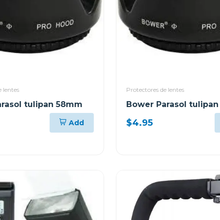
 lentes
Protectores de lentes
rasol tulipan 58mm
Bower Parasol tulipa
$4.95
Add