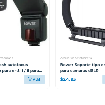
fotografía
Accesorios de fotografía
ash autofocus
Bower Soporte tipo e
para e-ttl i / ii para
para camaras dSLR
f926
$24.95
Add