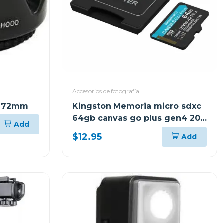
Accesorios de fotografía
n 72mm
Kingston Memoria micro sdxc
64gb canvas go plus gen4 200
Add
mb/s sdcg4
$12.95
Add