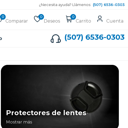
¿Necesita ayuda? Llámenos:
(507) 6536-0303
0
0
0
Comparar
Deseos
Carrito
Cuenta
(507) 6536-0303
o
Protectores de lentes
Mostrar más