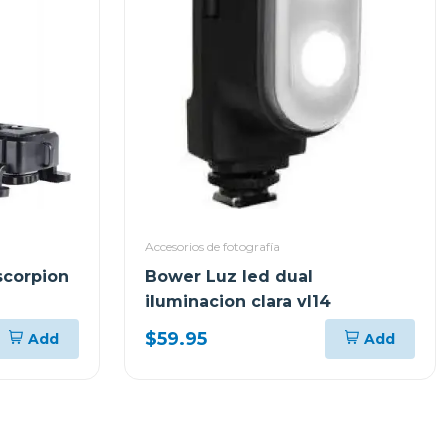
Accesorios de fotografía
scorpion
Bower Luz led dual
iluminacion clara vl14
$59.95
Add
Add