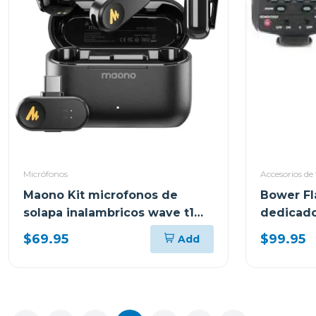
Micrófonos
Accesorios de 
Maono Kit microfonos de
Bower Fl
solapa inalambricos wave t1
dedicado 
mini
canon sd
$69.95
$99.95
Add