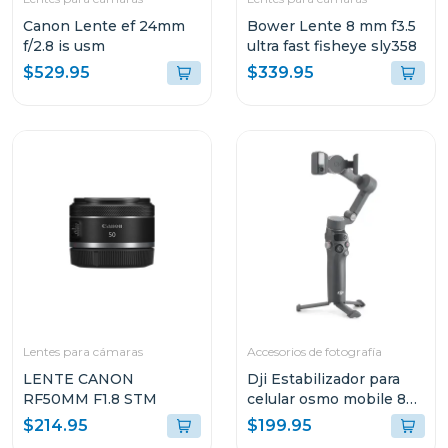
Canon Lente ef 24mm
Bower Lente 8 mm f3.5
f/2.8 is usm
ultra fast fisheye sly358
$529.95
$339.95
Lentes para cámaras
Accesorios de fotografía
LENTE CANON
Dji Estabilizador para
RF50MM F1.8 STM
celular osmo mobile 8
s308
$214.95
$199.95