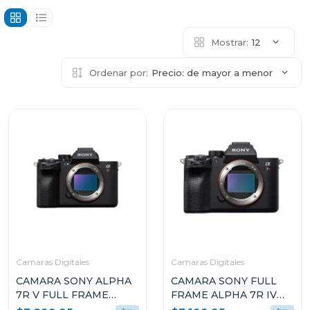
Mostrar:
12
Ordenar por:
Precio: de mayor a menor
Camaras Digitales
Camaras Digitales
CAMARA SONY ALPHA
CAMARA SONY FULL
7R V FULL FRAME
FRAME ALPHA 7R IV
MIRRORLESS DE
DE 35MM Y 61MP