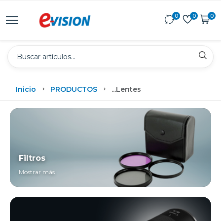
0
0
0
Inicio
PRODUCTOS
...
Lentes
Filtros
Mostrar más