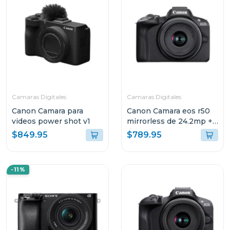
Camaras Digitales
Camaras Digitales
Canon Camara para
Canon Camara eos r50
videos power shot v1
mirrorless de 24.2mp +
lente rf-s 18-45 f/4.5-6.3
$849.95
$789.95
is stm kit
-11%