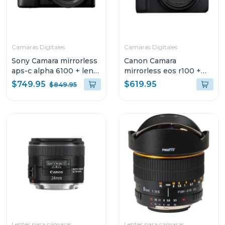
Camaras Digitales
Camaras Digitales
Sony Camara mirrorless
Canon Camara
aps-c alpha 6100 + lente
mirrorless eos r100 +
e pz 16-50mm f3.5-5.6
lente rf-s 18-45 f/4.5-6.3
$749.95
$619.95
$849.95
oss ii
is stm kit
Lentes para cámaras
Lentes para cámaras