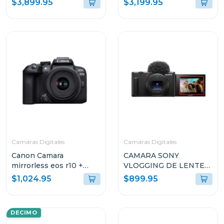
$3,899.95
$3,199.95
LENTE
(SOLO CUERPO)
INTERCAMBIABLE
ILCE7RM4
7RM5
Camaras Digitales
Camaras Digitales
Canon Camara
CAMARA SONY
mirrorless eos r10 +
VLOGGING DE LENTE
lente rfs 18-45mm f/4.5-
FIJO ZV1-II
$1,024.95
$899.95
6.3 is stm kit
DECIMO