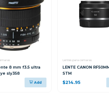
cámaras
Lentes para cámaras
nte 8 mm f3.5 ultra
LENTE CANON RF50MM
eye sly358
STM
$214.95
Add