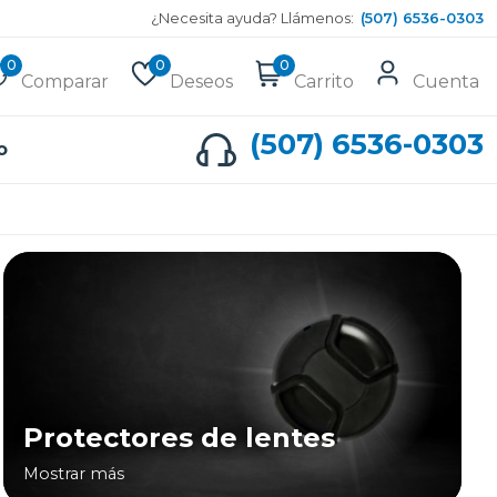
¿Necesita ayuda? Llámenos:
(507) 6536-0303
0
0
0
Comparar
Deseos
Carrito
Cuenta
(507) 6536-0303
o
Protectores de lentes
Mostrar más