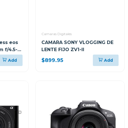
Camaras Digitales
ess eos
CAMARA SONY VLOGGING DE
m f/4.5-
LENTE FIJO ZV1-II
$899.95
Add
Add