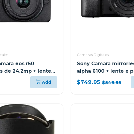
tales
Camaras Digitales
mara eos r50
Sony Camara mirrorle
ss de 24.2mp + lente
alpha 6100 + lente e p
 f/4.5-6.3 is stm kit
50mm f3.5-5.6 oss ii
$749.95
Add
$849.95