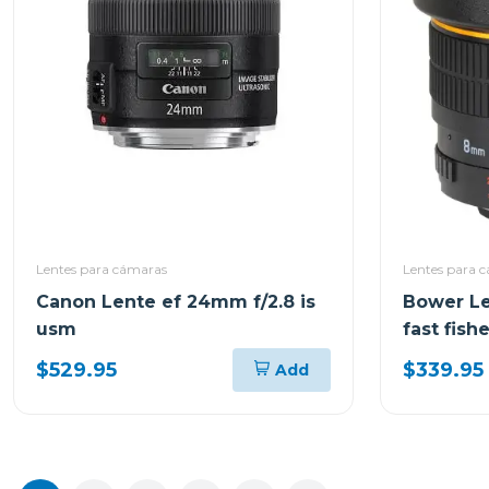
Lentes para cámaras
Lentes para 
Canon Lente ef 24mm f/2.8 is
Bower Le
usm
fast fish
$529.95
$339.95
Add