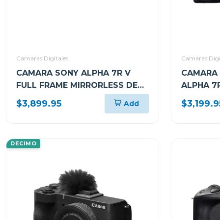
Camaras Digitales
Camaras Digi
CAMARA SONY ALPHA 7R V
CAMARA 
FULL FRAME MIRRORLESS DE
ALPHA 7R
LENTE INTERCAMBIABLE 7RM5
(SOLO C
$3,899.95
$3,199.9
Add
DECIMO