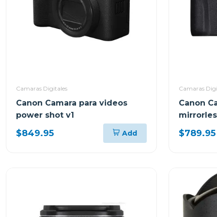
Camaras Digitales
Camaras Digi
Canon Camara para videos
Canon Ca
power shot v1
mirrorle
rf-s 18-45
$849.95
$789.95
Add