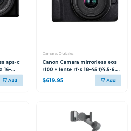
Camaras Digitales
ss aps-c
Canon Camara mirrorless eos
z 16-
r100 + lente rf-s 18-45 f/4.5-6.3
is stm kit
$619.95
Add
Add