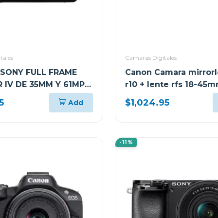
tales
Camaras Digitales
SONY FULL FRAME
Canon Camara mirrorl
 IV DE 35MM Y 61MP
r10 + lente rfs 18-45m
UERPO) ILCE7RM4
6.3 is stm kit
5
$1,024.95
Add
-11%