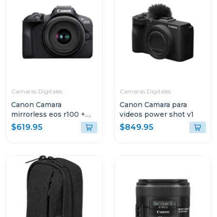
Camaras Digitales
Camaras Digitales
Canon Camara
Canon Camara para
mirrorless eos r100 +
videos power shot v1
lente rf-s 18-45 f/4.5-6.3
$619.95
$849.95
is stm kit