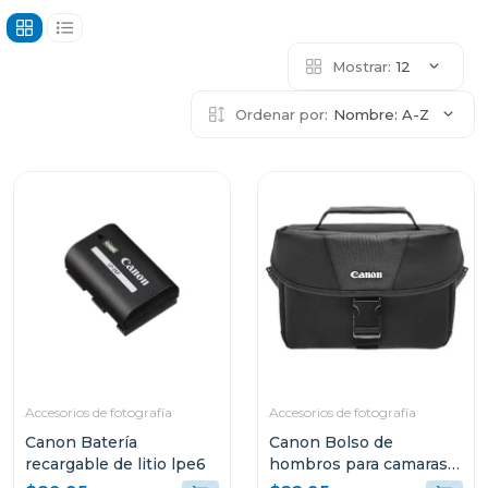
Mostrar:
12
Ordenar por:
Nombre: A-Z
Accesorios de fotografía
Accesorios de fotografía
Canon Batería
Canon Bolso de
recargable de litio lpe6
hombros para camaras
dSLR