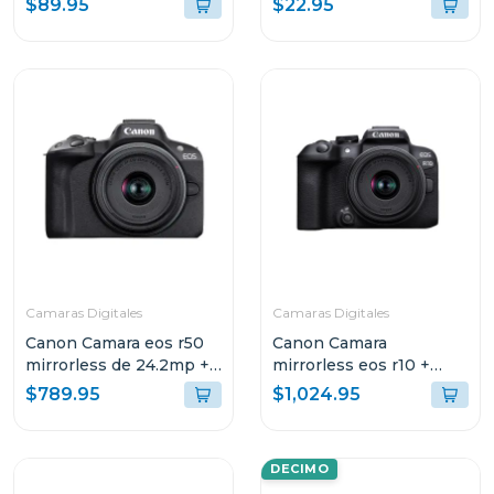
$89.95
$22.95
Camaras Digitales
Camaras Digitales
Canon Camara eos r50
Canon Camara
mirrorless de 24.2mp +
mirrorless eos r10 +
lente rf-s 18-45 f/4.5-6.3
lente rfs 18-45mm f/4.5-
$789.95
$1,024.95
is stm kit
6.3 is stm kit
DECIMO