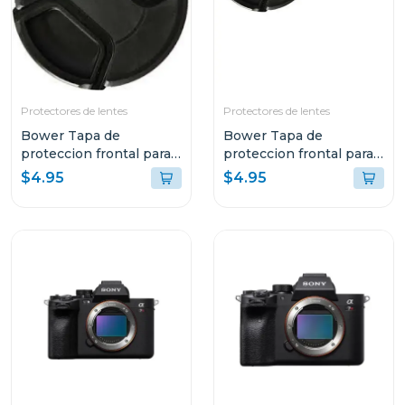
Protectores de lentes
Protectores de lentes
Bower Tapa de
Bower Tapa de
proteccion frontal para
proteccion frontal para
lentes 67mm
lentes 72mm
$4.95
$4.95