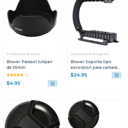
Protectores de lentes
Accesorios de fotografía
Bower Parasol tulipan
Bower Soporte tipo
de 55mm
escorpion para camaras
dSLR
$24.95
(1)
$4.95