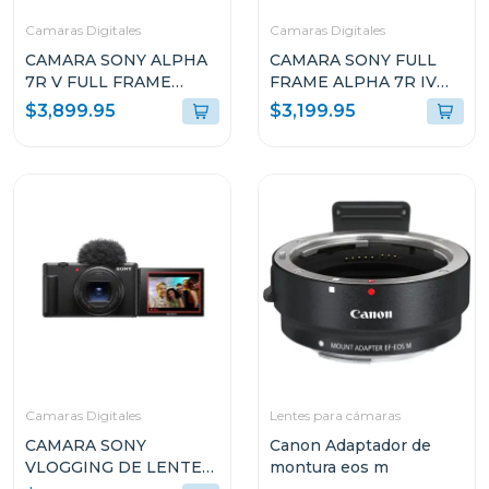
Camaras Digitales
Camaras Digitales
CAMARA SONY ALPHA
CAMARA SONY FULL
7R V FULL FRAME
FRAME ALPHA 7R IV
MIRRORLESS DE
DE 35MM Y 61MP
$3,899.95
$3,199.95
LENTE
(SOLO CUERPO)
INTERCAMBIABLE
ILCE7RM4
7RM5
Camaras Digitales
Lentes para cámaras
CAMARA SONY
Canon Adaptador de
VLOGGING DE LENTE
montura eos m