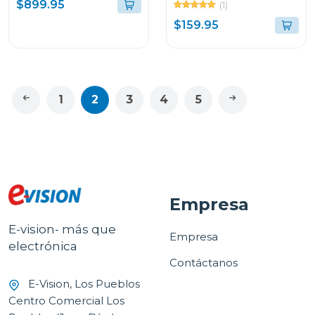
FIJO ZV1-II
$899.95
(1)
$159.95
1
2
3
4
5
Empresa
E-vision- más que
Empresa
electrónica
Contáctanos
E-Vision, Los Pueblos
Centro Comercial Los