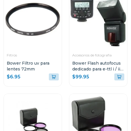
Filtros
Accesorios de fotografía
Bower Filtro uv para
Bower Flash autofocus
lentes 72mm
dedicado para e-ttl i / ii
para canon sdf926
$6.95
$99.95