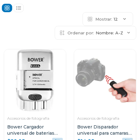
Mostrar:
12
Ordenar por:
Nombre: A-Z
Accesorios de fotografía
Accesorios de fotografía
Bower Cargador
Bower Disparador
universal de baterias
universal para camaras
con funcion carga rapida
dSLR