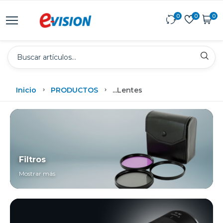
0
0
0
Inicio
PRODUCTOS
...
Lentes
Filtros
Mostrar más