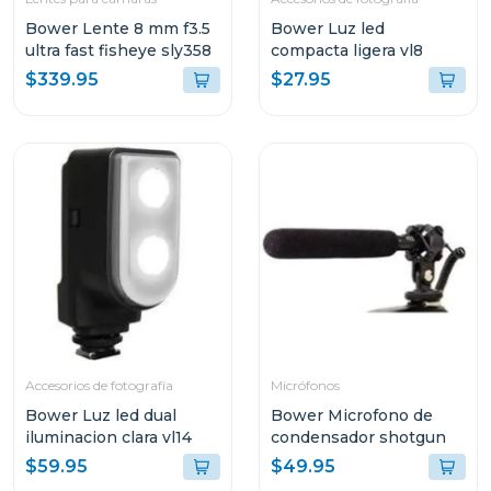
Bower Lente 8 mm f3.5
Bower Luz led
ultra fast fisheye sly358
compacta ligera vl8
$339.95
$27.95
Accesorios de fotografía
Micrófonos
Bower Luz led dual
Bower Microfono de
iluminacion clara vl14
condensador shotgun
$59.95
$49.95