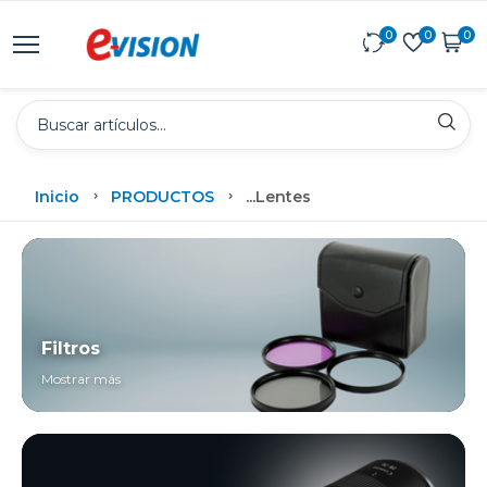
0
0
0
Inicio
PRODUCTOS
...
Lentes
Filtros
Mostrar más