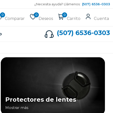
¿Necesita ayuda? Llámenos:
(507) 6536-0303
0
0
0
Comparar
Deseos
Carrito
Cuenta
(507) 6536-0303
o
Protectores de lentes
Mostrar más