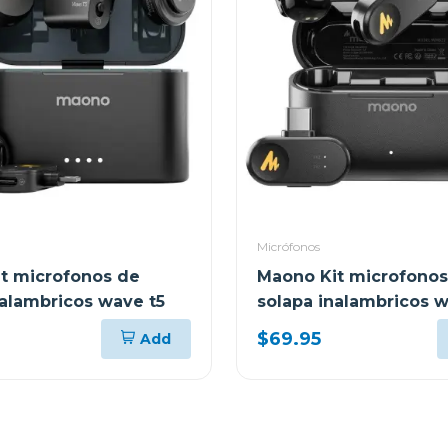
Micrófonos
t microfonos de
Maono Kit microfonos
nalambricos wave t5
solapa inalambricos w
mini
$69.95
Add