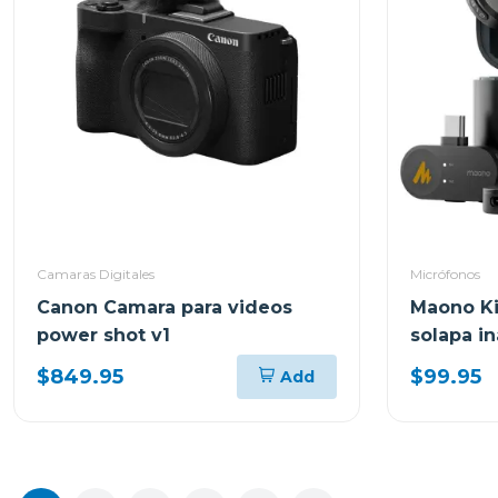
Camaras Digitales
Micrófonos
Canon Camara para videos
Maono Ki
power shot v1
solapa i
$849.95
$99.95
Add