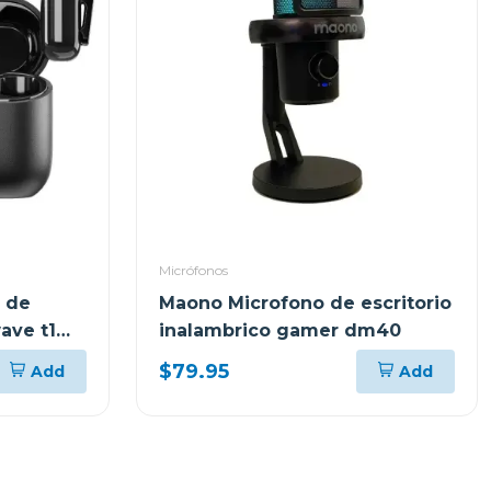
Micrófonos
 de
Maono Microfono de escritorio
ave t1
inalambrico gamer dm40
$79.95
Add
Add