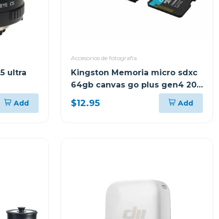
Accesorios de fotografía
 ultra
Kingston Memoria micro sdxc
64gb canvas go plus gen4 200
mb/s sdcg4
$12.95
Add
Add