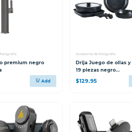
fotografía
Accesorios de fotografía
ifo premium negro
Drija Juego de ollas y
a
19 piezas negro
antiadherentes
$129.95
Add