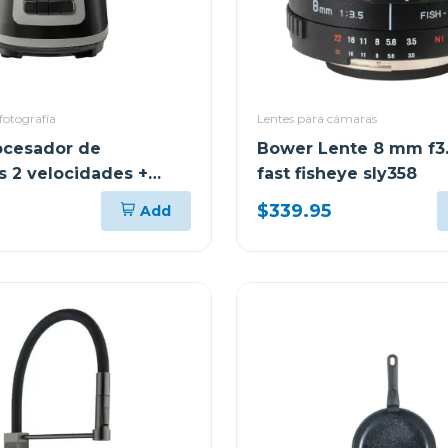
fotografía
Lentes para cámaras
ocesador de
Bower Lente 8 mm f3.5
s 2 velocidades +
fast fisheye sly358
0 w fp1455
$339.95
Add