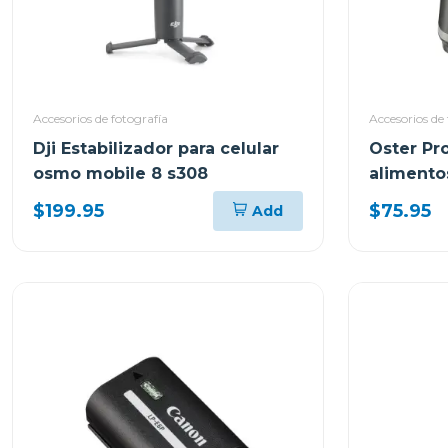
Accesorios de fotografía
Accesorios de 
Dji Estabilizador para celular
Oster Pr
osmo mobile 8 s308
alimento
turbo 50
$199.95
$75.95
Add