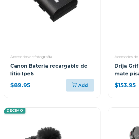
Accesorios de fotografía
Accesorios de 
Canon Batería recargable de
Drija Gr
litio lpe6
mate pis
$89.95
$153.95
Add
DECIMO