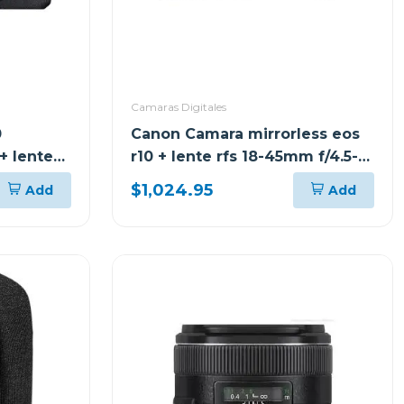
Camaras Digitales
0
Canon Camara mirrorless eos
+ lente
r10 + lente rfs 18-45mm f/4.5-
stm kit
6.3 is stm kit
$1,024.95
Add
Add