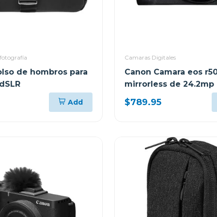
fotografía
Camaras Digitales
lso de hombros para
Canon Camara eos r5
 dSLR
mirrorless de 24.2mp 
rf-s 18-45 f/4.5-6.3 is 
$789.95
Add