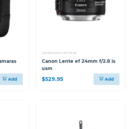
Lentes para cámaras
amaras
Canon Lente ef 24mm f/2.8 is
usm
$529.95
Add
Add