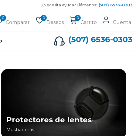
¿Necesita ayuda? Llámenos:
(507) 6536-0303
0
0
0
Comparar
Deseos
Carrito
Cuenta
(507) 6536-0303
o
Protectores de lentes
Mostrar más