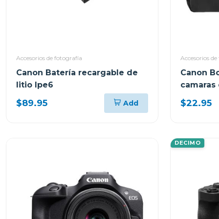
Accesorios de fotografía
Accesorios de 
Canon Batería recargable de
Canon Bo
litio lpe6
camaras
$89.95
$22.95
Add
DECIMO