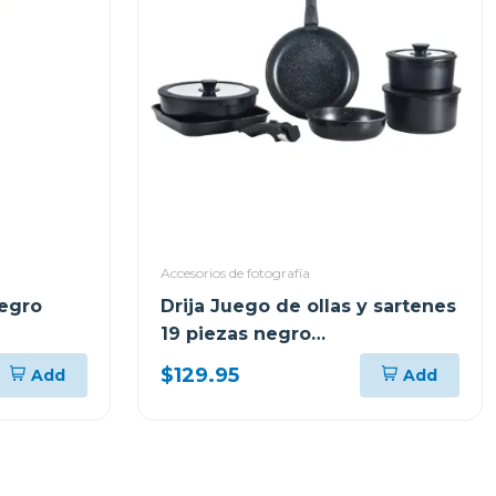
Accesorios de fotografía
negro
Drija Juego de ollas y sartenes
19 piezas negro
antiadherentes
$129.95
Add
Add