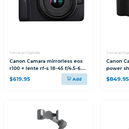
Camaras Digitales
Camaras Digi
Canon Camara mirrorless eos
Canon Ca
r100 + lente rf-s 18-45 f/4.5-6.3
power sh
is stm kit
$619.95
$849.95
Add