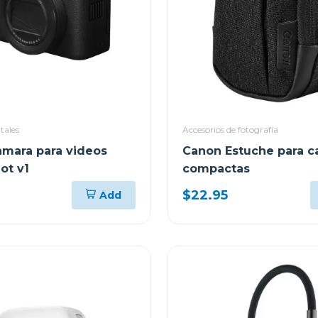
tales
Accesorios de fotografía
mara para videos
Canon Estuche para c
ot v1
compactas
$22.95
Add