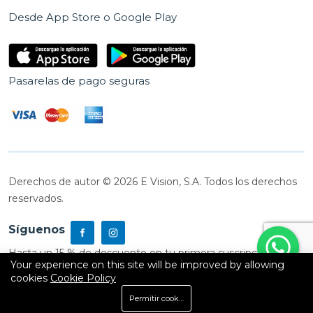
Desde App Store o Google Play
Pasarelas de pago seguras
Derechos de autor © 2026 E Vision, S.A. Todos los derechos
reservados.
Síguenos
Hasta un 15 % de descuento en tu primera suscripción
Your experience on this site will be improved by allowing
cookies
Cookie Policy
0
Permitir cookies
Inicio
Shop
Carrito
Buscar
Cuenta