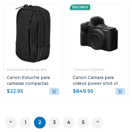
DECIMO
Accesorios de fotografía
Camaras Digitales
Canon Estuche para
Canon Camara para
camaras compactas
videos power shot v1
$22.95
$849.95
1
2
3
4
5