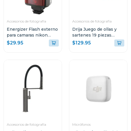
Accesorios de fotografía
Accesorios de fotografía
Energizer Flash externo
Drija Juego de ollas y
para camaras nikon
sartenes 19 piezas
enf300
negro antiadherentes
$29.95
$129.95
Accesorios de fotografía
Micrófonos