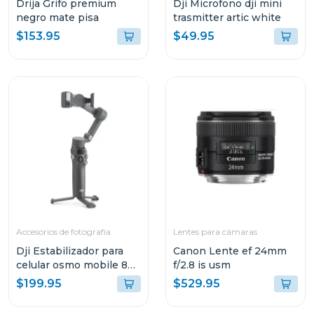
Drija Grifo premium
Dji Microfono dji mini
negro mate pisa
trasmitter artic white
$153.95
$49.95
Accesorios de fotografía
Lentes para cámaras
Dji Estabilizador para
Canon Lente ef 24mm
celular osmo mobile 8
f/2.8 is usm
s308
$199.95
$529.95