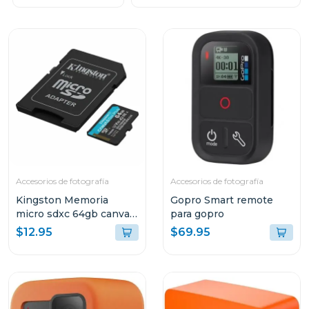
Accesorios de fotografía
Accesorios de fotografía
Kingston Memoria
Gopro Smart remote
micro sdxc 64gb canvas
para gopro
go plus gen4 200 mb/s
$12.95
$69.95
sdcg4