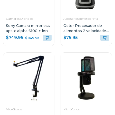
Camaras Digitales
Accesorios de fotografía
Sony Camara mirrorless
Oster Procesador de
aps-c alpha 6100 + lente
alimentos 2 velocidades
e pz 16-50mm f3.5-5.6
+ turbo 500 w fp1455
$749.95
$75.95
$849.95
oss ii
Micrófonos
Micrófonos