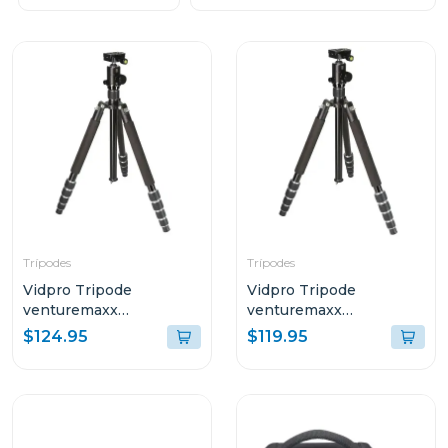
Trípodes
Trípodes
Vidpro Tripode
Vidpro Tripode
venturemaxx
venturemaxx
professional travel at-72
professional travel at-62
$124.95
$119.95