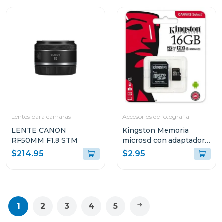
Lentes para cámaras
Accesorios de fotografía
LENTE CANON
Kingston Memoria
RF50MM F1.8 STM
microsd con adaptador
de 16gb sdcs16
$214.95
$2.95
1
2
3
4
5