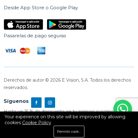
Desde App Store o Google Play
Pasarelas de pago seguras
Derechos de autor © 2026 E Vision, S.A. Todos los derechos
reservados.
Síguenos
Hasta un 15 % de descuento en tu primera suscripción
Your experience on this site will be improved by allowing
cookies
Cookie Policy
0
Permitir cookies
Inicio
Shop
Carrito
Buscar
Cuenta