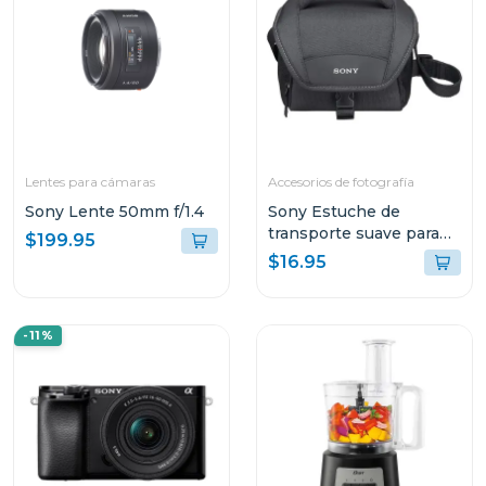
Lentes para cámaras
Accesorios de fotografía
Sony Lente 50mm f/1.4
Sony Estuche de
transporte suave para
$199.95
video camaras lcsu11b
$16.95
-11%