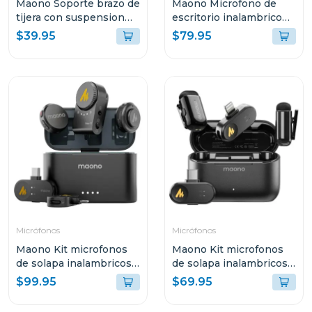
Maono Soporte brazo de
Maono Microfono de
tijera con suspension
escritorio inalambrico
para microfonos
gamer dm40
$39.95
$79.95
Micrófonos
Micrófonos
Maono Kit microfonos
Maono Kit microfonos
de solapa inalambricos
de solapa inalambricos
wave t5
wave t1 mini
$99.95
$69.95