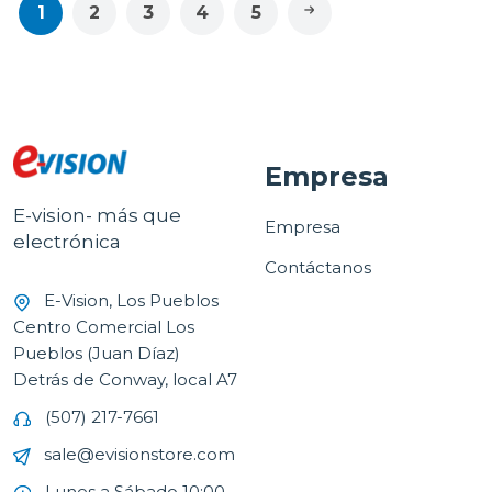
1
2
3
4
5
Empresa
E-vision- más que
Empresa
electrónica
Contáctanos
E-Vision, Los Pueblos
Centro Comercial Los
Pueblos (Juan Díaz)
Detrás de Conway, local A7
(507) 217-7661
sale@evisionstore.com
Lunes a Sábado 10:00