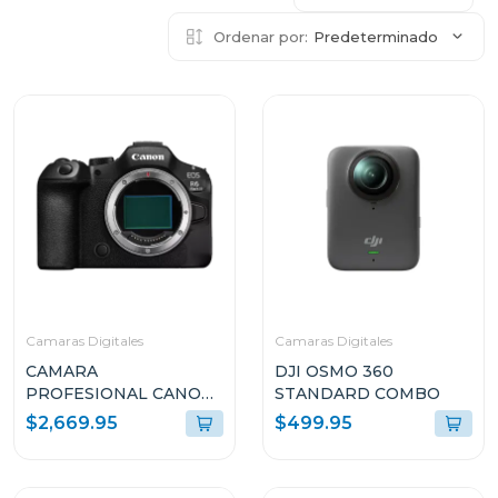
Ordenar por:
Predeterminado
Camaras Digitales
Camaras Digitales
CAMARA
DJI OSMO 360
PROFESIONAL CANON
STANDARD COMBO
DIGITAL MIRRORLESS
$2,669.95
$499.95
EOS R6 MARK III SOLO
CUERPO