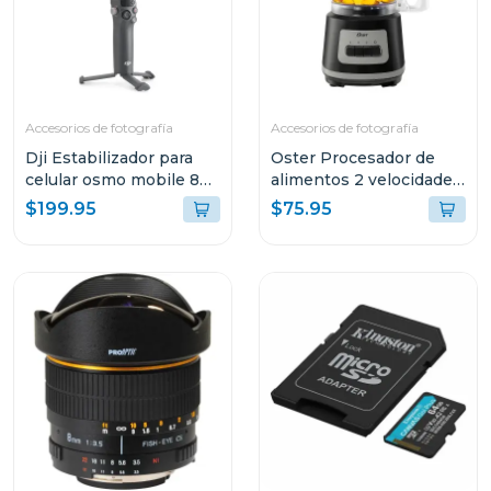
Accesorios de fotografía
Accesorios de fotografía
Dji Estabilizador para
Oster Procesador de
celular osmo mobile 8
alimentos 2 velocidades
s308
+ turbo 500 w fp1455
$199.95
$75.95