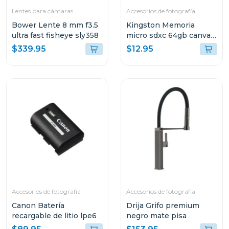
Lentes para cámaras
Accesorios de fotografía
Bower Lente 8 mm f3.5
Kingston Memoria
ultra fast fisheye sly358
micro sdxc 64gb canvas
go plus gen4 200 mb/s
$339.95
$12.95
sdcg4
Accesorios de fotografía
Accesorios de fotografía
Canon Batería
Drija Grifo premium
recargable de litio lpe6
negro mate pisa