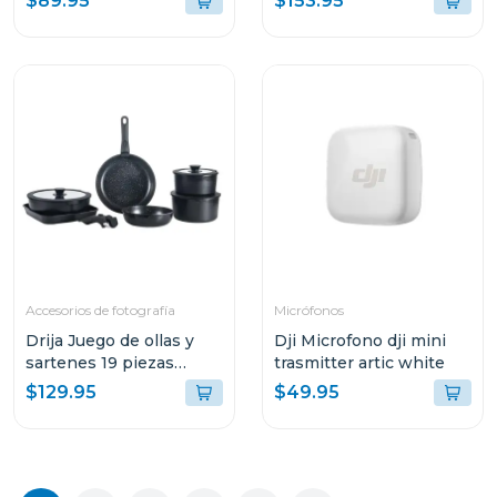
$89.95
$153.95
Accesorios de fotografía
Micrófonos
Drija Juego de ollas y
Dji Microfono dji mini
sartenes 19 piezas
trasmitter artic white
negro antiadherentes
$129.95
$49.95