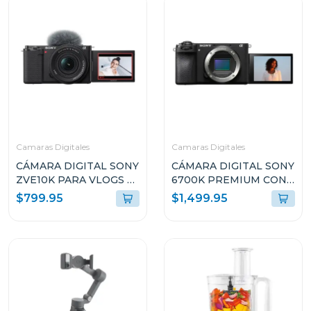
Camaras Digitales
Camaras Digitales
CÁMARA DIGITAL SONY
CÁMARA DIGITAL SONY
ZVE10K PARA VLOGS +
6700K PREMIUM CON
LENTE E PZ 16-50MM
MONTURA E + LENTE E
$799.95
$1,499.95
F3.5-5.6 OSS II
PZ 16-50MM F3.5-5.6
ZVE10KBQE38
OSS II
ILCE6700KBQE38