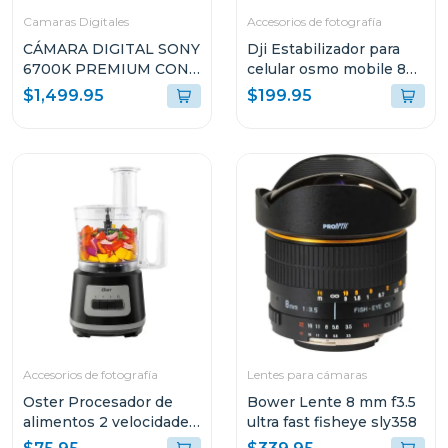
Camaras Digitales
Accesorios de fotografía
CÁMARA DIGITAL SONY
Dji Estabilizador para
6700K PREMIUM CON
celular osmo mobile 8
MONTURA E + LENTE E
s308
$1,499.95
$199.95
PZ 16-50MM F3.5-5.6
OSS II
ILCE6700KBQE38
Accesorios de fotografía
Lentes para cámaras
Oster Procesador de
Bower Lente 8 mm f3.5
alimentos 2 velocidades
ultra fast fisheye sly358
+ turbo 500 w fp1455