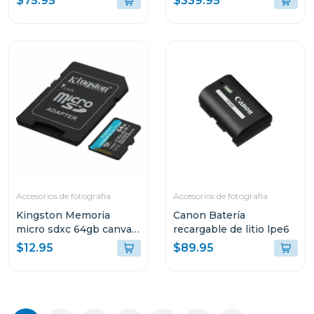
$75.95
$339.95
Accesorios de fotografía
Accesorios de fotografía
Kingston Memoria
Canon Batería
micro sdxc 64gb canvas
recargable de litio lpe6
go plus gen4 200 mb/s
$12.95
$89.95
sdcg4