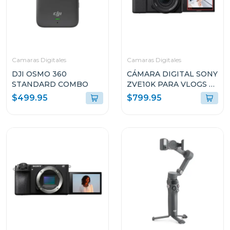
Camaras Digitales
Camaras Digitales
DJI OSMO 360
CÁMARA DIGITAL SONY
STANDARD COMBO
ZVE10K PARA VLOGS +
LENTE E PZ 16-50MM
$499.95
$799.95
F3.5-5.6 OSS II
ZVE10KBQE38