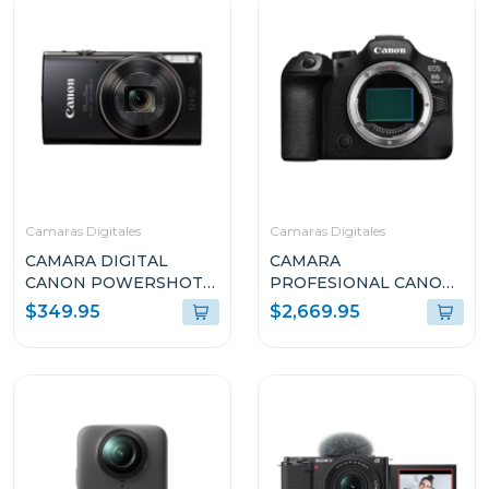
Camaras Digitales
Camaras Digitales
CAMARA DIGITAL
CAMARA
CANON POWERSHOT
PROFESIONAL CANON
ELPH 360 HS A NEGRO
DIGITAL MIRRORLESS
$349.95
$2,669.95
PSELPH360HSABKN
EOS R6 MARK III SOLO
CUERPO