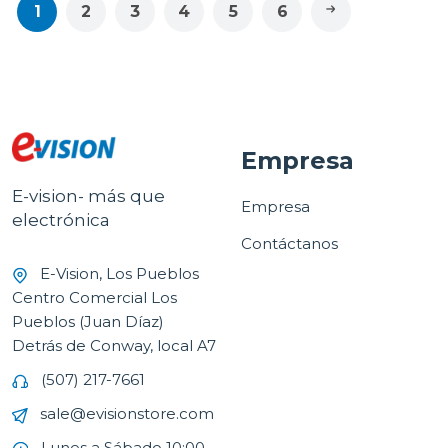
1
2
3
4
5
6
Empresa
E-vision- más que
Empresa
electrónica
Contáctanos
E-Vision, Los Pueblos
Centro Comercial Los
Pueblos (Juan Díaz)
Detrás de Conway, local A7
(507) 217-7661
sale@evisionstore.com
Lunes a Sábado 10:00