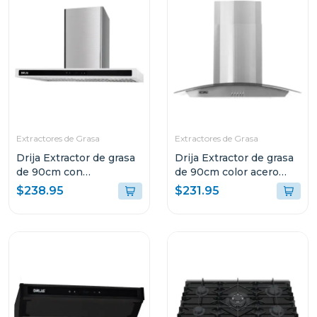
Extractores de Grasa
Extractores de Grasa
Drija Extractor de grasa
Drija Extractor de grasa
de 90cm con
de 90cm color acero
iluminacion led quadrato
galaxy 90
$238.95
$231.95
90