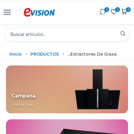
0
0
0
Inicio
PRODUCTOS
...
Extractores De Grasa
Campana
Mostrar más