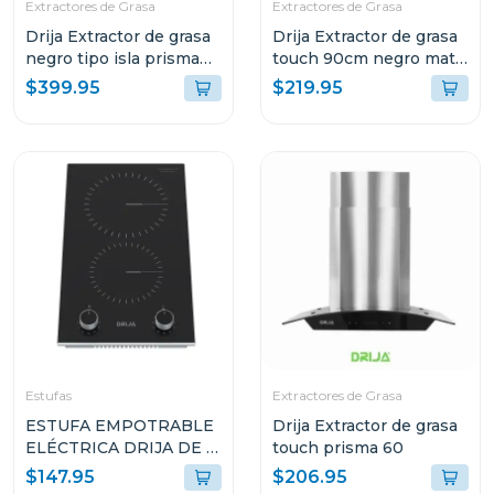
Extractores de Grasa
Extractores de Grasa
Drija Extractor de grasa
Drija Extractor de grasa
negro tipo isla prisma
touch 90cm negro mate
touch 90
prismatouch90
$399.95
$219.95
Estufas
Extractores de Grasa
ESTUFA EMPOTRABLE
Drija Extractor de grasa
ELÉCTRICA DRIJA DE 2
touch prisma 60
QUEMADORES BARI30
$147.95
$206.95