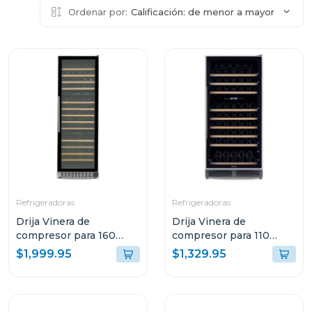
Ordenar por:
Calificación: de menor a mayor
Refrigeradoras
Refrigeradoras
Drija Vinera de
Drija Vinera de
compresor para 160
compresor para 110
botellas lambrusco 160
botellas dolce 110
$1,999.95
$1,329.95