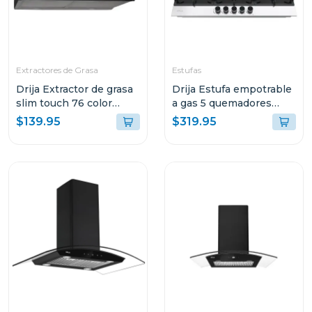
Extractores de Grasa
Estufas
Drija Extractor de grasa
Drija Estufa empotrable
slim touch 76 color
a gas 5 quemadores
negro
mesa de vitroceramica
$139.95
$319.95
ferrara90