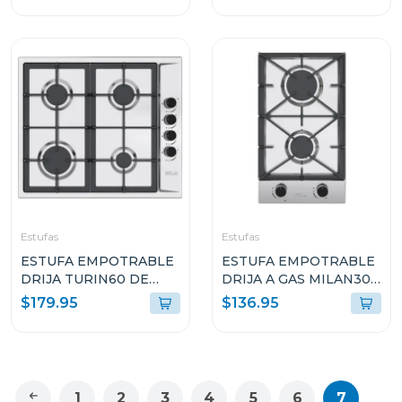
Estufas
Estufas
ESTUFA EMPOTRABLE
ESTUFA EMPOTRABLE
DRIJA TURIN60 DE
DRIJA A GAS MILAN30
60CM CON 4
CON 2 QUEMADORES
$179.95
$136.95
QUEMADORES
1
2
3
4
5
6
7