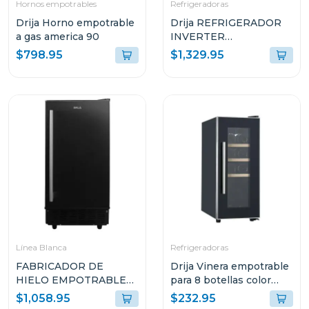
Hornos empotrables
Refrigeradoras
Drija Horno empotrable
Drija REFRIGERADOR
a gas america 90
INVERTER
EMPOTRABLE DE
$798.95
$1,329.95
18.1P³ ULTRA FAST
COOLING GLASS
NEGRO 18FD4P
Línea Blanca
Refrigeradoras
FABRICADOR DE
Drija Vinera empotrable
HIELO EMPOTRABLE
para 8 botellas color
DRIJA COLOR NEGRO
negro tempranillo
$1,058.95
$232.95
FH36BLACK