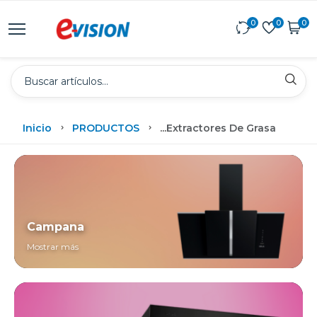
0
0
0
Inicio
PRODUCTOS
...
Extractores De Grasa
Campana
Mostrar más