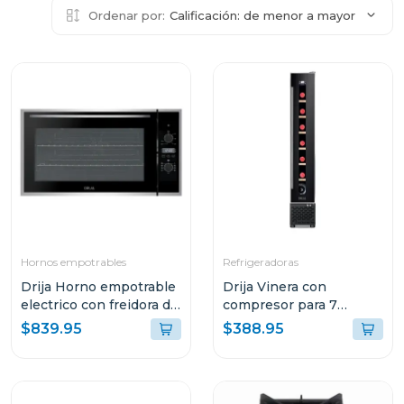
Ordenar por:
Calificación: de menor a mayor
Hornos empotrables
Refrigeradoras
Drija Horno empotrable
Drija Vinera con
electrico con freidora de
compresor para 7
aire de 105l america90
botellas malbec 7
$839.95
$388.95