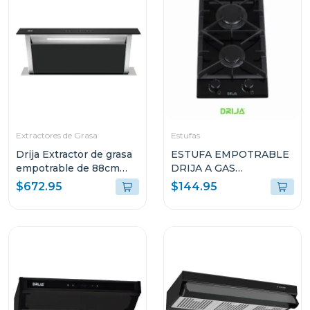
Extractores de Grasa
Estufas
Drija Extractor de grasa
ESTUFA EMPOTRABLE
empotrable de 88cm
DRIJA A GAS
color acero
TOSCANA30 DE 29.4CM
$672.95
$144.95
CON 2 QUEMADORES