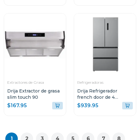
Extractores de Grasa
Refrigeradoras
Drija Extractor de grasa
Drija Refrigerador
slim touch 90
french door de 4
puertas 18cuft inverter
$167.95
$939.95
color acero
1
2
3
4
5
6
7
8