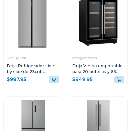
Side By Side
Refrigeradoras
Drija Refrigerador side
Drija Vinera empotrable
by side de 23cuft
para 20 botellas y 63
inverter color acero
latas con doble zona
$987.95
$949.95
inverter bere