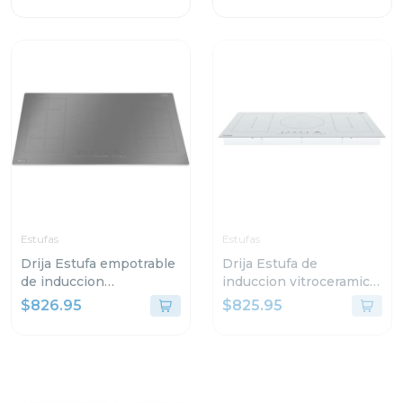
Estufas
Estufas
Drija Estufa empotrable
Drija Estufa de
de induccion
induccion vitroceramica
vitroceramica antirayas
con 2 zonas flex
$826.95
$825.95
de 2 zonas flex
germany90
MUNICH90INDUKTION