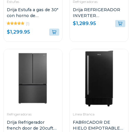
Estufas
Refrigeradoras
Drija Estufa a gas de 30"
Drija REFRIGERADOR
con horno de
INVERTER
convección
EMPOTRABLE DE
$1,289.95
(1)
18.4P³ ULTRA FAST
$1,299.95
COOLING ACERO
NEGRO MATE 18CD4P
Refrigeradoras
Línea Blanca
Drija Refrigerador
FABRICADOR DE
french door de 20cuft
HIELO EMPOTRABLE