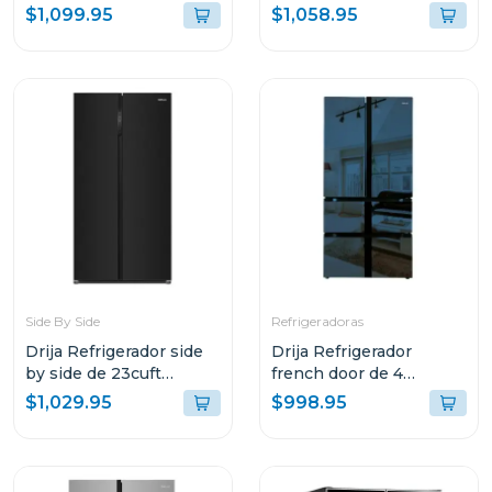
inverter diseño acero
DRIJA COLOR NEGRO
$1,099.95
$1,058.95
black
FH36BLACK
Side By Side
Refrigeradoras
Drija Refrigerador side
Drija Refrigerador
by side de 23cuft
french door de 4
inverter diseño vidrio
puertas 18cuft inverter
$1,029.95
$998.95
negro
diseño espejo azul