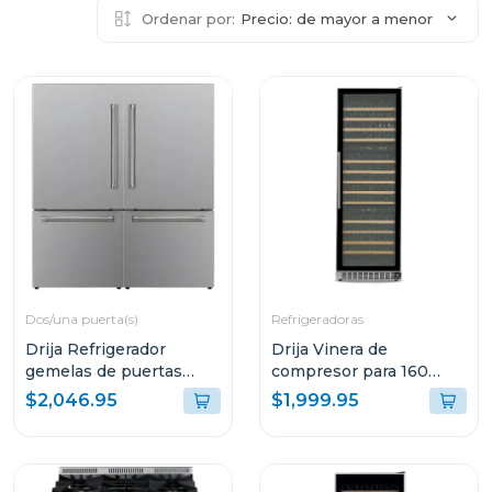
Ordenar por:
Precio: de mayor a menor
Dos/una puerta(s)
Refrigeradoras
Drija Refrigerador
Drija Vinera de
gemelas de puertas
compresor para 160
francesas de 36cuft
botellas lambrusco 160
$2,046.95
$1,999.95