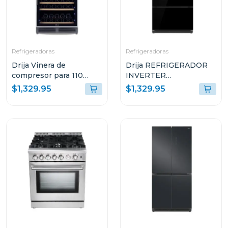
Refrigeradoras
Refrigeradoras
Drija Vinera de
Drija REFRIGERADOR
compresor para 110
INVERTER
botellas dolce 110
EMPOTRABLE DE
$1,329.95
$1,329.95
18.1P³ ULTRA FAST
COOLING GLASS
NEGRO 18FD4P