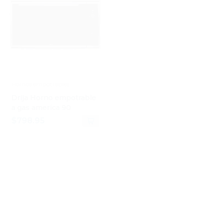
Hornos empotrables
Side By Side
Drija Horno empotrable
Drija Refrigerador side
a gas america 90
by side de 18cuft con
dispensador de agua
$798.95
$769.95
inverter
DECIMO