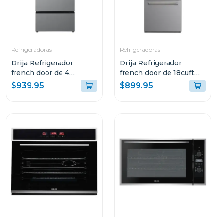
Refrigeradoras
Refrigeradoras
Drija Refrigerador
Drija Refrigerador
french door de 4
french door de 18cuft
puertas 18cuft inverter
inverter color acero
$939.95
$899.95
color acero
INOX18D3P