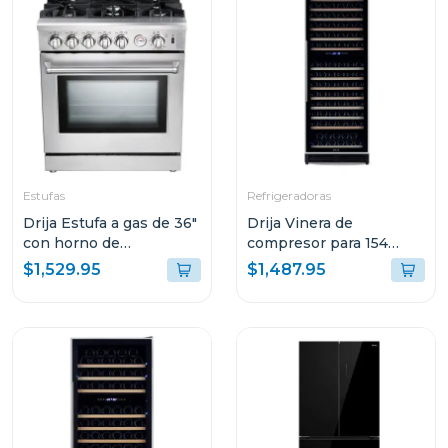
Estufas
Refrigeradoras
Drija Estufa a gas de 36"
Drija Vinera de
con horno de
compresor para 154
convección
botellas chianti 154
$1,529.95
$1,487.95