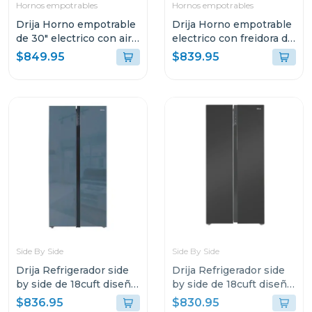
Hornos empotrables
Hornos empotrables
Drija Horno empotrable
Drija Horno empotrable
de 30" electrico con air
electrico con freidora de
fry pacific 76
aire de 105l america90
$849.95
$839.95
Side By Side
Side By Side
Drija Refrigerador side
Drija Refrigerador side
by side de 18cuft diseño
by side de 18cuft diseño
espejo azul inverter
negro espejo inverter
$836.95
$830.95