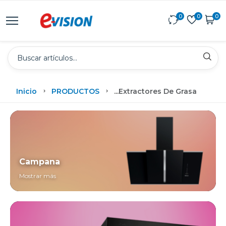
0
0
0
Inicio
PRODUCTOS
...
Extractores De Grasa
Campana
Mostrar más