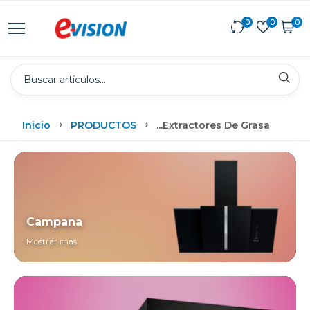
0
0
0
Inicio
PRODUCTOS
...
Extractores De Grasa
Campana
Mostrar más