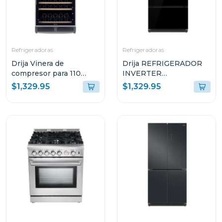
Refrigeradoras
Refrigeradoras
Drija Vinera de
Drija REFRIGERADOR
compresor para 110
INVERTER
botellas dolce 110
EMPOTRABLE DE
$1,329.95
$1,329.95
18.1P³ ULTRA FAST
COOLING GLASS
NEGRO 18FD4P