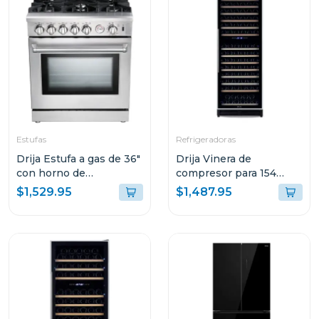
Estufas
Refrigeradoras
Drija Estufa a gas de 36"
Drija Vinera de
con horno de
compresor para 154
convección
botellas chianti 154
$1,529.95
$1,487.95