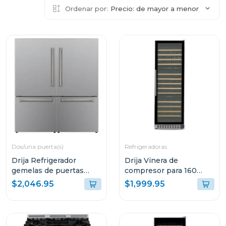
Ordenar por:
Precio: de mayor a menor
Dos/una puerta(s)
Refrigeradoras
Drija Refrigerador
Drija Vinera de
gemelas de puertas
compresor para 160
francesas de 36cuft
botellas lambrusco 160
$2,046.95
$1,999.95