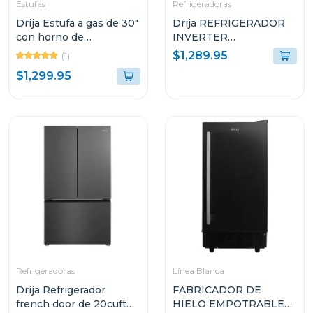
Estufas
Refrigeradoras
Drija Estufa a gas de 30"
Drija REFRIGERADOR
con horno de
INVERTER
convección
EMPOTRABLE DE
$1,289.95
(1)
18.4P³ ULTRA FAST
$1,299.95
COOLING ACERO
NEGRO MATE 18CD4P
Refrigeradoras
Línea Blanca
Drija Refrigerador
FABRICADOR DE
french door de 20cuft
HIELO EMPOTRABLE