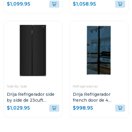
inverter diseño acero
DRIJA COLOR NEGRO
$1,099.95
$1,058.95
black
FH36BLACK
Side By Side
Refrigeradoras
Drija Refrigerador side
Drija Refrigerador
by side de 23cuft
french door de 4
inverter diseño vidrio
puertas 18cuft inverter
$1,029.95
$998.95
negro
diseño espejo azul