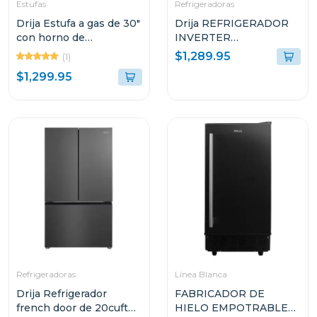
Estufas
Refrigeradoras
Drija Estufa a gas de 30"
Drija REFRIGERADOR
con horno de
INVERTER
convección
EMPOTRABLE DE
$1,289.95
(1)
18.4P³ ULTRA FAST
$1,299.95
COOLING ACERO
NEGRO MATE 18CD4P
Refrigeradoras
Línea Blanca
Drija Refrigerador
FABRICADOR DE
french door de 20cuft
HIELO EMPOTRABLE