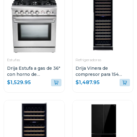
Estufas
Refrigeradoras
Drija Estufa a gas de 36"
Drija Vinera de
con horno de
compresor para 154
convección
botellas chianti 154
$1,529.95
$1,487.95