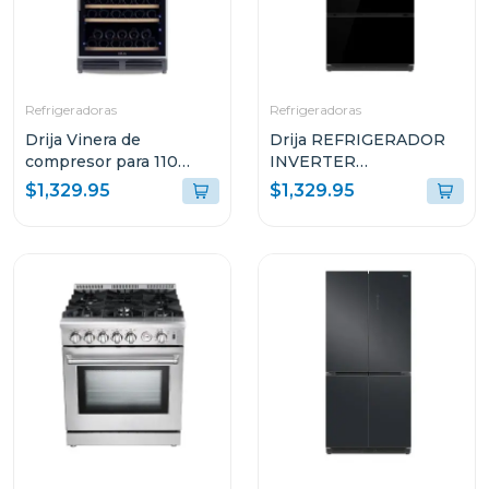
Refrigeradoras
Refrigeradoras
Drija Vinera de
Drija REFRIGERADOR
compresor para 110
INVERTER
botellas dolce 110
EMPOTRABLE DE
$1,329.95
$1,329.95
18.1P³ ULTRA FAST
COOLING GLASS
NEGRO 18FD4P