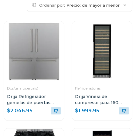
Ordenar por:
Precio: de mayor a menor
Dos/una puerta(s)
Refrigeradoras
Drija Refrigerador
Drija Vinera de
gemelas de puertas
compresor para 160
francesas de 36cuft
botellas lambrusco 160
$2,046.95
$1,999.95