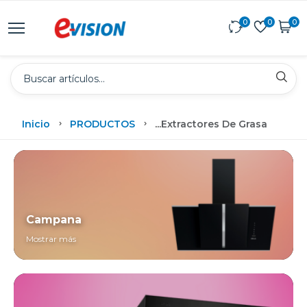
0
0
0
Inicio
PRODUCTOS
...
Extractores De Grasa
Campana
Mostrar más