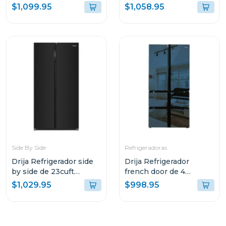
inverter diseño acero
DRIJA COLOR NEGRO
$1,099.95
$1,058.95
black
FH36BLACK
Side By Side
Refrigeradoras
Drija Refrigerador side
Drija Refrigerador
by side de 23cuft
french door de 4
inverter diseño vidrio
puertas 18cuft inverter
$1,029.95
$998.95
negro
diseño espejo azul