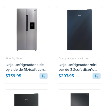
Side By Side
Compactas - Mini bar
Drija Refrigerador side
Drija Refrigerador mini
by side de 15.4cuft con
bar de 3.2cuft diseño
dispensador
espejo mirror 3
$739.95
$207.95