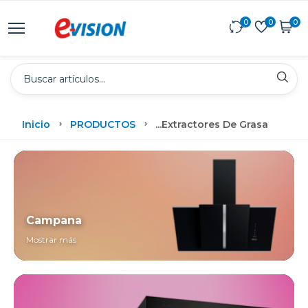
0
0
0
Inicio
PRODUCTOS
...
Extractores De Grasa
Campana
Mostrar más