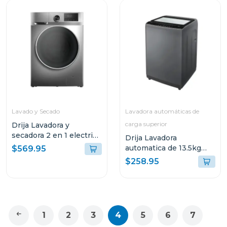
Lavado y Secado
Lavadora automáticas de
carga superior
Drija Lavadora y
secadora 2 en 1 electrica
Drija Lavadora
de 16kg (lavado) y 9kg
automatica de 13.5kg
$569.95
(secado) inverter
carga superior color gris
$258.95
1
2
3
4
5
6
7