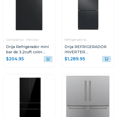
Compactas - Mini bar
Refrigeradoras
Drija Refrigerador mini
Drija REFRIGERADOR
bar de 3.2cuft color
INVERTER
negro
EMPOTRABLE DE
$204.95
$1,289.95
18.4P³ ULTRA FAST
COOLING ACERO
NEGRO MATE 18CD4P