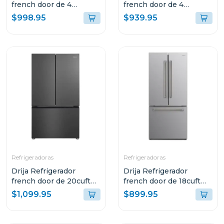
french door de 4
french door de 4
puertas 18cuft inverter
puertas 18cuft inverter
$998.95
$939.95
diseño espejo azul
color acero
Refrigeradoras
Refrigeradoras
Drija Refrigerador
Drija Refrigerador
french door de 20cuft
french door de 18cuft
inverter diseño acero
inverter color acero
$1,099.95
$899.95
black
INOX18D3P