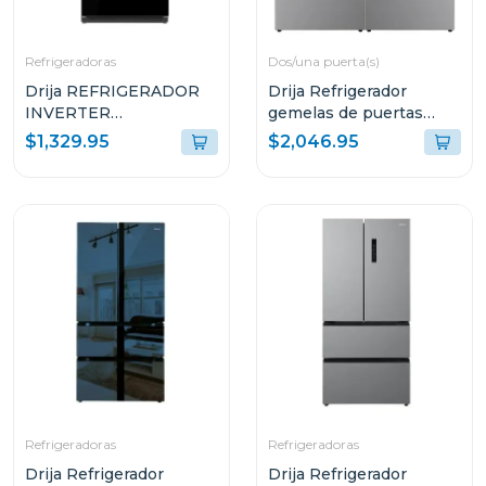
Refrigeradoras
Dos/una puerta(s)
Drija REFRIGERADOR
Drija Refrigerador
INVERTER
gemelas de puertas
EMPOTRABLE DE
francesas de 36cuft
$1,329.95
$2,046.95
18.1P³ ULTRA FAST
COOLING GLASS
NEGRO 18FD4P
Refrigeradoras
Refrigeradoras
Drija Refrigerador
Drija Refrigerador