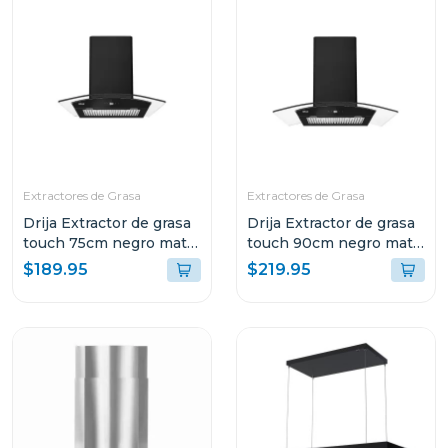
Extractores de Grasa
Extractores de Grasa
Drija Extractor de grasa
Drija Extractor de grasa
touch 75cm negro mate
touch 90cm negro mate
prismatouch76
prismatouch90
$189.95
$219.95