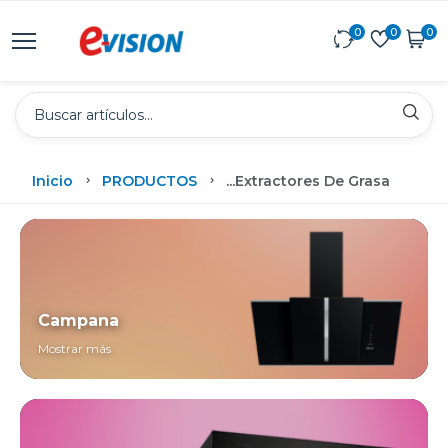
0
0
0
Inicio
PRODUCTOS
...
Extractores De Grasa
Campana
Mostrar más