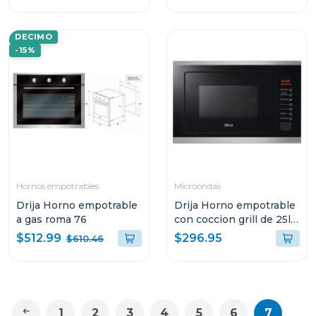
DECIMO
-15%
Hornos empotrables
Microondas
Drija Horno empotrable
Drija Horno empotrable
a gas roma 76
con coccion grill de 25l
sorrento 25l
$512.99
$296.95
$610.46
1
2
3
4
5
6
7