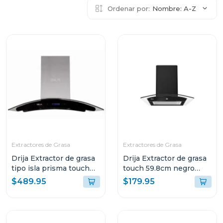
Ordenar por:
Nombre: A-Z
Extractores de Grasa
Extractores de Grasa
Drija Extractor de grasa
Drija Extractor de grasa
tipo isla prisma touch
touch 59.8cm negro
90
mate prismatouch60
$489.95
$179.95