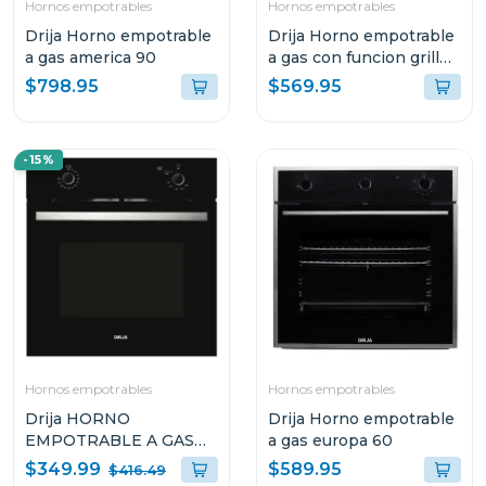
Hornos empotrables
Hornos empotrables
Drija Horno empotrable
Drija Horno empotrable
a gas america 90
a gas con funcion grill
europa 60
$798.95
$569.95
-15%
Hornos empotrables
Hornos empotrables
Drija HORNO
Drija Horno empotrable
EMPOTRABLE A GAS
a gas europa 60
DE 60CM OCEANIA 60
$349.99
$589.95
$416.49
BLACK GAS