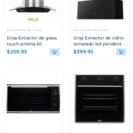
Extractores de Grasa
Extractores de Grasa
Drija Extractor de grasa
Drija Extractor de vidrio
touch prisma 60
templado led pendente
90
$206.95
$399.95