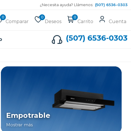
¿Necesita ayuda? Llámenos:
(507) 6536-0303
0
0
0
Comparar
Deseos
Carrito
Cuenta
(507) 6536-0303
o
Empotrable
Mostrar más