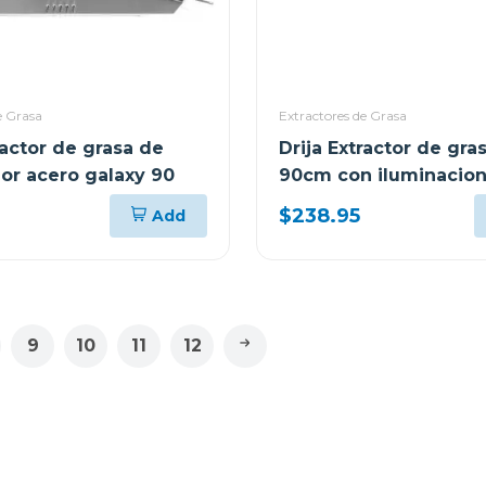
e Grasa
Extractores de Grasa
ractor de grasa de
Drija Extractor de gra
or acero galaxy 90
90cm con iluminacion
quadrato 90
$238.95
Add
9
10
11
12