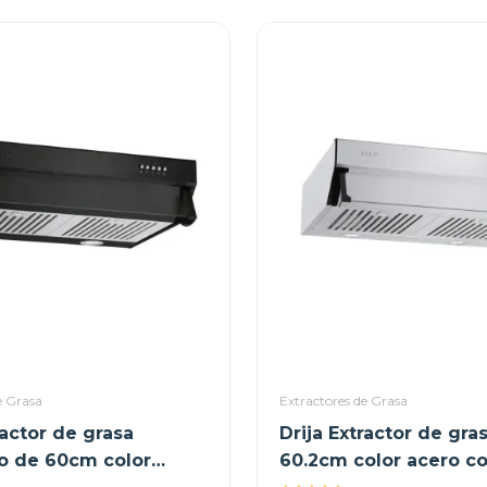
e Grasa
Extractores de Grasa
ractor de grasa
Drija Extractor de gra
o de 60cm color
60.2cm color acero c