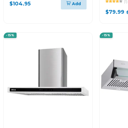
negro
(1)
$104.95
Add
$79.99
-15%
-15%