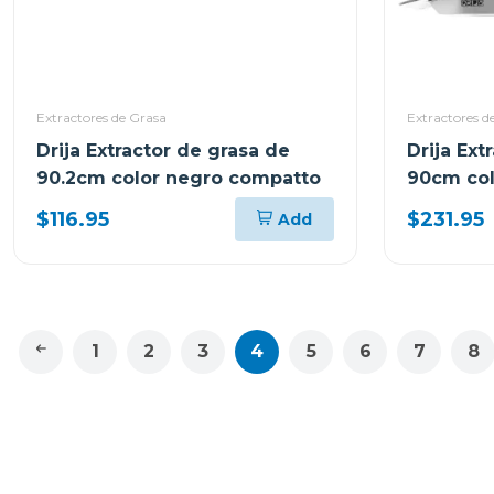
Extractores de Grasa
Extractores d
Drija Extractor de grasa de
Drija Ext
90.2cm color negro compatto
90cm col
$116.95
$231.95
Add
1
2
3
4
5
6
7
8