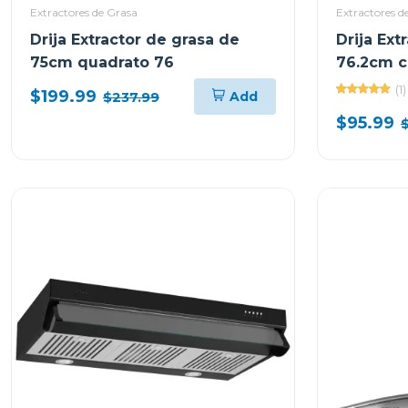
Extractores de Grasa
Extractores d
Drija Extractor de grasa de
Drija Ext
75cm quadrato 76
76.2cm c
(1)
$199.99
Add
$237.99
$95.99
$