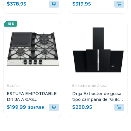
5 quemadores mesa de
mesa de vitroceramica
$378.95
$319.95
vitroceramica negra
ferrara90
sicilia
-15%
Estufas
Extractores de Grasa
ESTUFA EMPOTRABLE
Drija Extractor de grasa
DRIJA A GAS
tipo campana de 75.8cm
MILAN60PRO CON 4
acabado negro triangolo
$199.99
$288.95
$237.99
QUEMADORES