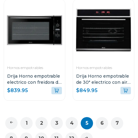
Hornos empotrables
Hornos empotrables
Drija Horno empotrable
Drija Horno empotrable
electrico con freidora de
de 30" electrico con air
aire de 105l america90
fry pacific 76
$839.95
$849.95
1
2
3
4
5
6
7