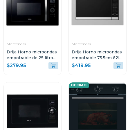
Microondas
Microondas
Drija Horno microondas
Drija Horno microondas
empotrable de 25 litros
empotrable 75.5cm 62l
florencia
potencia 1200w
$279.95
$419.95
DECIMO