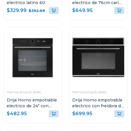
electrico latino 60
electrico de 76cm caribe
76
$329.99
$649.95
$392.69
Hornos empotrables
Hornos empotrables
Drija Horno empotrable
Drija Horno empotrable
electrico de 24" con
electrico con freidora de
freidora de aire indico60
aire de 78l caribe76
$482.95
$699.95