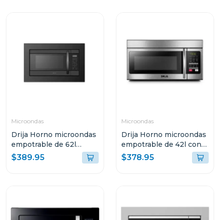
Microondas
Microondas
Drija Horno microondas
Drija Horno microondas
empotrable de 62l
empotrable de 42l con
veneto62
funcion de conveccion
$389.95
$378.95
lombardia42