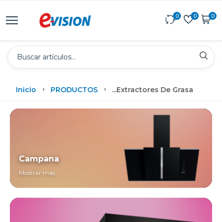
0
0
0
Inicio
PRODUCTOS
...
Extractores De Grasa
Campana
Mostrar más