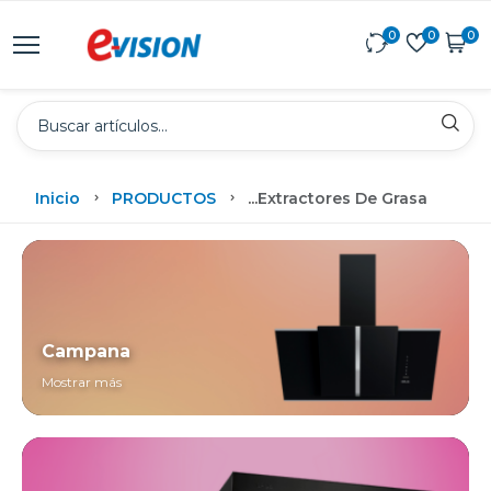
0
0
0
Inicio
PRODUCTOS
...
Extractores De Grasa
Campana
Mostrar más