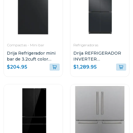
Compactas - Mini bar
Refrigeradoras
Drija Refrigerador mini
Drija REFRIGERADOR
bar de 3.2cuft color
INVERTER
negro
EMPOTRABLE DE
$204.95
$1,289.95
18.4P³ ULTRA FAST
COOLING ACERO
NEGRO MATE 18CD4P