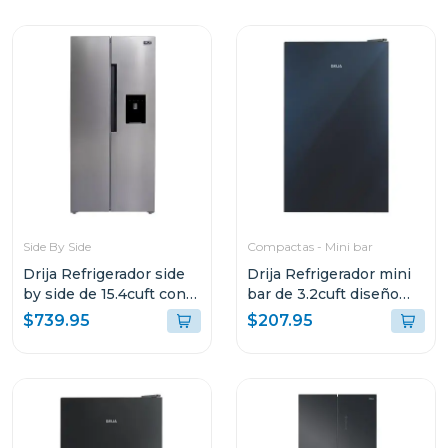
Side By Side
Compactas - Mini bar
Drija Refrigerador side
Drija Refrigerador mini
by side de 15.4cuft con
bar de 3.2cuft diseño
dispensador
espejo mirror 3
$739.95
$207.95