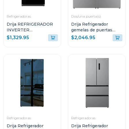
Refrigeradoras
Dos/una puerta(s)
Drija REFRIGERADOR
Drija Refrigerador
INVERTER
gemelas de puertas
EMPOTRABLE DE
francesas de 36cuft
$1,329.95
$2,046.95
18.1P³ ULTRA FAST
COOLING GLASS
NEGRO 18FD4P
Refrigeradoras
Refrigeradoras
Drija Refrigerador
Drija Refrigerador