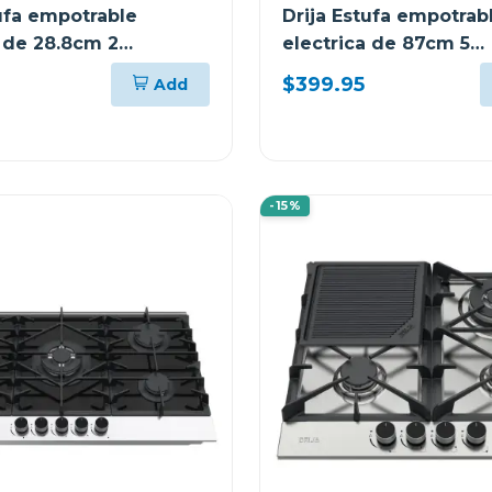
tufa empotrable
Drija Estufa empotrab
a de 28.8cm 2
electrica de 87cm 5
es control tactil
quemadores bari
$399.95
Add
-15%