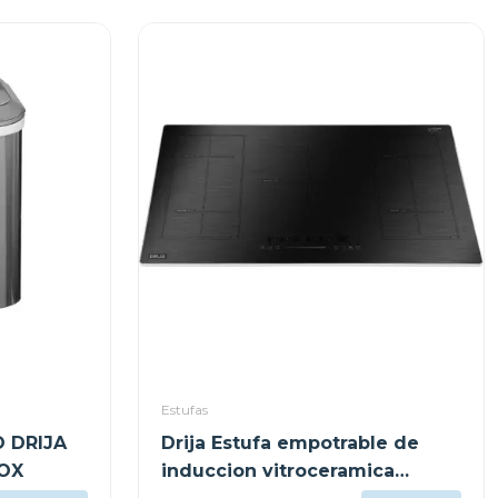
Estufas
 DRIJA
Drija Estufa empotrable de
OX
induccion vitroceramica