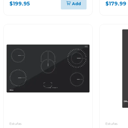
$199.95
$179.99
Add
Estufas
Estufas