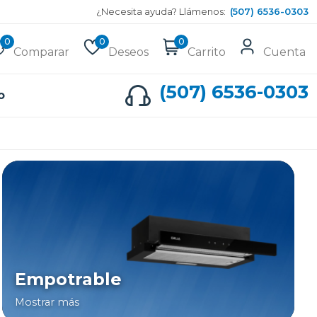
¿Necesita ayuda? Llámenos:
(507) 6536-0303
0
0
0
Comparar
Deseos
Carrito
Cuenta
(507) 6536-0303
o
Empotrable
Mostrar más