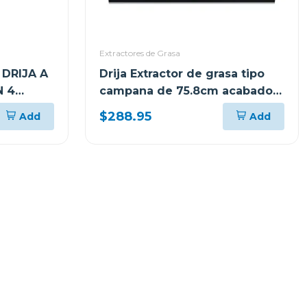
Extractores de Grasa
DRIJA A
Drija Extractor de grasa tipo
N 4
campana de 75.8cm acabado
negro triangolo
$288.95
Add
Add