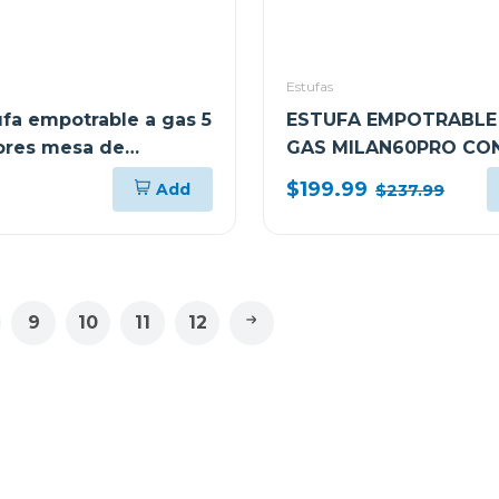
Estufas
ufa empotrable a gas 5
ESTUFA EMPOTRABLE 
res mesa de
GAS MILAN60PRO CO
amica ferrara90
QUEMADORES
$199.99
Add
$237.99
9
10
11
12