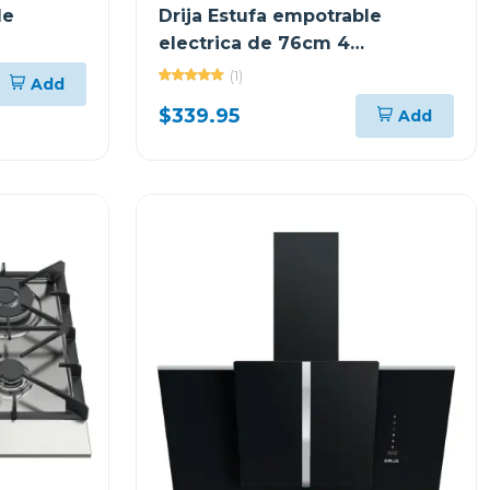
le
Drija Estufa empotrable
electrica de 76cm 4
quemadores bari
(1)
Add
$339.95
Add