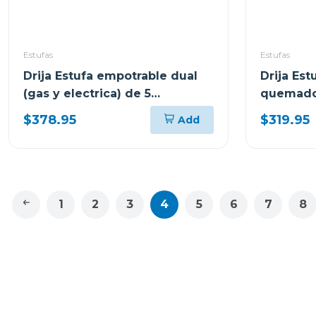
Estufas
Estufas
Drija Estufa empotrable dual
Drija Est
(gas y electrica) de 5
quemado
quemadores mesa de
vitrocer
$378.95
$319.95
Add
vitroceramica negra sicilia
1
2
3
4
5
6
7
8