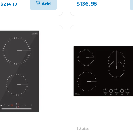
$136.95
Add
$214.19
Estufas