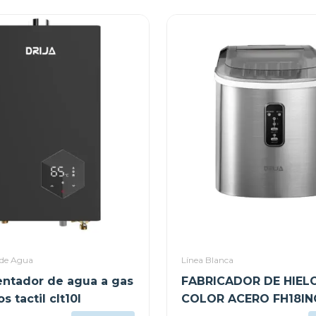
 de Agua
Línea Blanca
lentador de agua a gas
FABRICADOR DE HIELO
os tactil clt10l
COLOR ACERO FH18IN