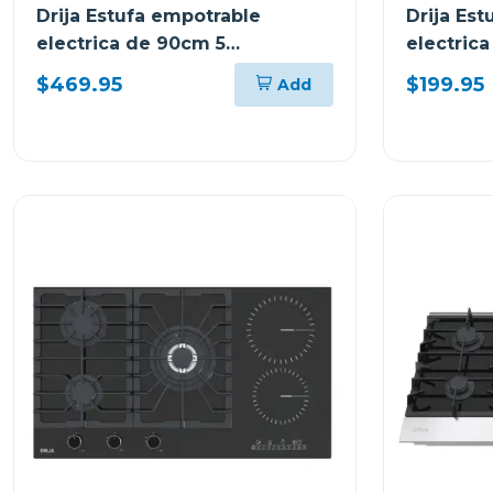
Drija Estufa empotrable
Drija Es
electrica de 90cm 5
electric
quemadores control tactil
quemador
$469.95
$199.95
Add
berlin
berlin