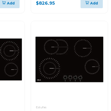
antirayas de 2 zonas flex
$826.95
Add
Add
MUNICH90INDUKTION
Estufas