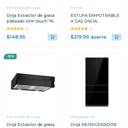
Extractores de Grasa
Estufas
Drija Extractor de grasa
ESTUFA EMPOTRABLE
plateado slim touch 76
A GAS DRIJA
TOSCANA60PRO DE
(1)
(1)
60CM CON 4
$219.99
$148.95
$261.79
QUEMADORES
-15%
Extractores de Grasa
Refrigeradoras
Drija Extractor de grasa
Drija REFRIGERADOR