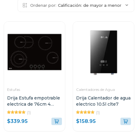
Ordenar por:
Calificación: de mayor a menor
Estufas
Calentadores de Agua
Drija Estufa empotrable
Drija Calentador de agua
electrica de 76cm 4
electrico 10.5l clte7
quemadores bari
(1)
(1)
$339.95
$158.95