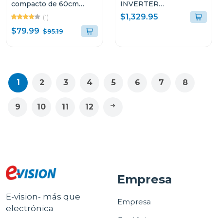
compacto de 60cm
INVERTER
color negro
EMPOTRABLE DE
$1,329.95
(1)
18.1P³ ULTRA FAST
$79.99
$95.19
COOLING GLASS
NEGRO 18FD4P
1
2
3
4
5
6
7
8
9
10
11
12
Empresa
E-vision- más que
Empresa
electrónica