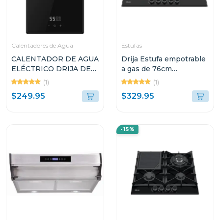
Calentadores de Agua
Estufas
CALENTADOR DE AGUA
Drija Estufa empotrable
ELÉCTRICO DRIJA DE
a gas de 76cm
13.4L INVERTER
vitroceramica toscana
(1)
(1)
CLTE9K
$249.95
$329.95
-15%