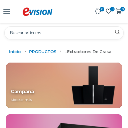
0
0
0
Inicio
PRODUCTOS
...
Extractores De Grasa
Campana
Mostrar más