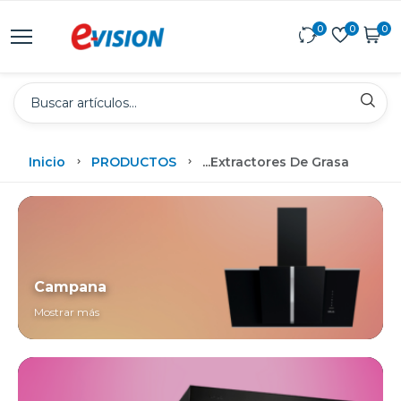
0
0
0
Inicio
PRODUCTOS
...
Extractores De Grasa
Campana
Mostrar más