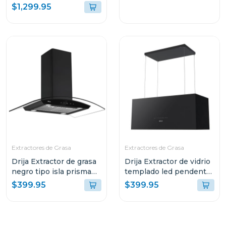
$1,299.95
Extractores de Grasa
Extractores de Grasa
Drija Extractor de grasa
Drija Extractor de vidrio
negro tipo isla prisma
templado led pendente
touch 90
90
$399.95
$399.95