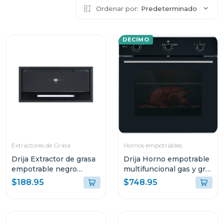
Ordenar por:
Predeterminado
DECIMO
Extractores de Grasa
Hornos empotrables
Drija Extractor de grasa
Drija Horno empotrable
empotrable negro
multifuncional gas y grill
59.8cm sottile60
roma 78l 76g
$188.95
$748.95