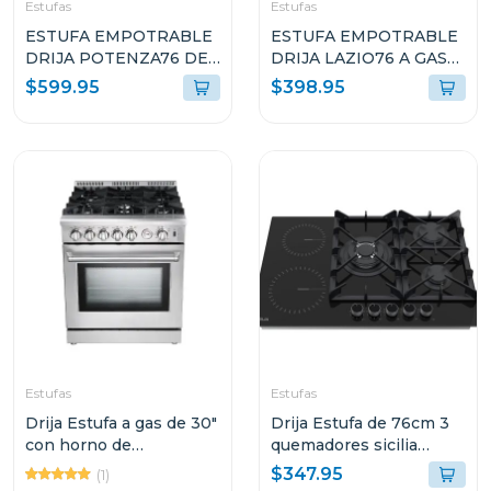
Estufas
Estufas
ESTUFA EMPOTRABLE
ESTUFA EMPOTRABLE
DRIJA POTENZA76 DE
DRIJA LAZIO76 A GAS
76CM CON 5
DE 76CM CON 5
$599.95
$398.95
QUEMADORES
QUEMADORES
Estufas
Estufas
Drija Estufa a gas de 30"
Drija Estufa de 76cm 3
con horno de
quemadores sicilia
convección
touch
$347.95
(1)