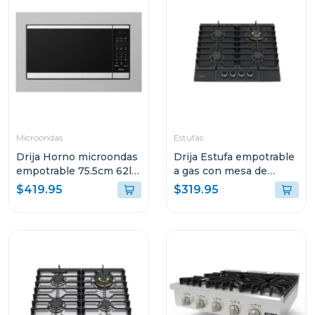
Microondas
Estufas
Drija Horno microondas
Drija Estufa empotrable
empotrable 75.5cm 62l
a gas con mesa de
potencia 1200w
vitroceramica mate 4
$419.95
$319.95
quemadores italia