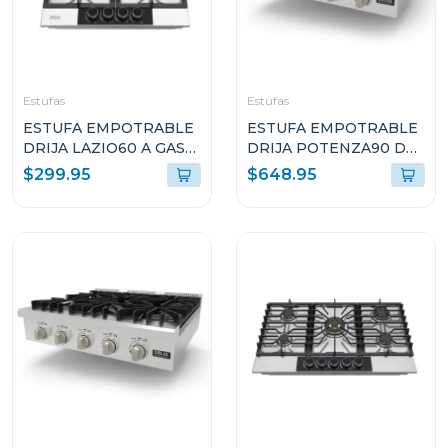
Estufas
Estufas
ESTUFA EMPOTRABLE
ESTUFA EMPOTRABLE
DRIJA LAZIO60 A GAS
DRIJA POTENZA90 DE
DE 60CM CON 4
90CM CON 5
$299.95
$648.95
QUEMADORES
QUEMADORES