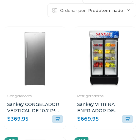
Ordenar por:
Predeterminado
Congeladores
Refrigeradoras
Sankey CONGELADOR
Sankey VITRINA
VERTICAL DE 10.7 P³
ENFRIADOR DE
RFC1301
20CUFT RFD20N
$369.95
$669.95