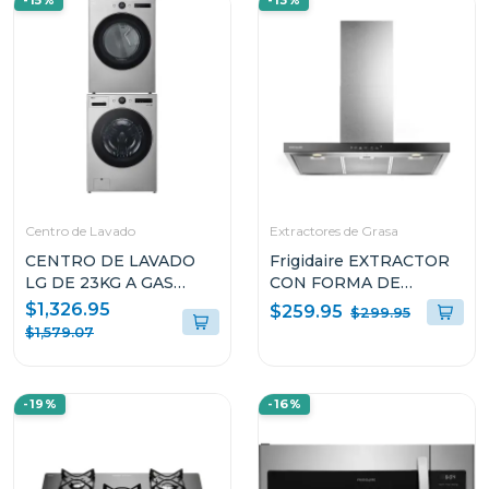
-15%
-13%
Centro de Lavado
Extractores de Grasa
CENTRO DE LAVADO
Frigidaire EXTRACTOR
LG DE 23KG A GAS
CON FORMA DE
COLOR GRIS
CAMPANA DE 36" PARA
$1,326.95
$259.95
$299.95
WM23VFXS6/DF74VFXS6B
PARED L904EXI
$1,579.07
-19%
-16%