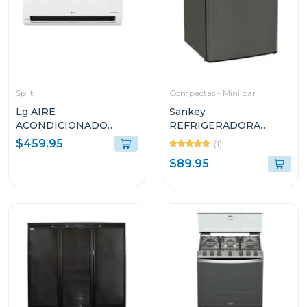
Split
Compactas - Mini bar
Lg AIRE
Sankey
ACONDICIONADO
REFRIGERADORA
SPLIT DUAL INVERTER
COMPACTO DE 1
$459.95
(1)
12000BTU KW
PUERTA 1.7P³ F280
$89.95
MANAGER THINQ
VM122C