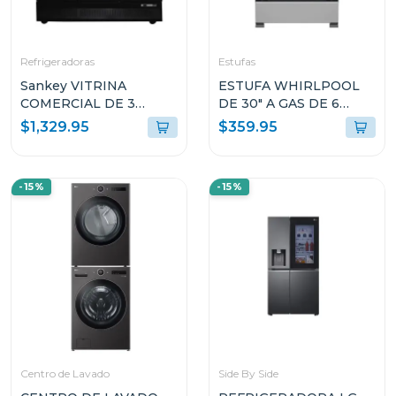
Refrigeradoras
Estufas
Sankey VITRINA
ESTUFA WHIRLPOOL
COMERCIAL DE 3
DE 30" A GAS DE 6
PUERTAS 58.8P³
QUEMADORES
$1,329.95
$359.95
RFD60N91 COLOR
LWFR5200D
NEGRO
-15%
-15%
Centro de Lavado
Side By Side