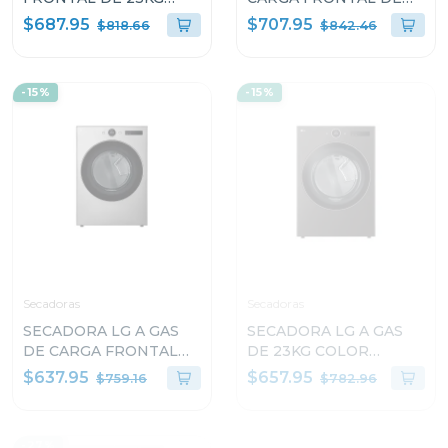
TURBOWASH 360 AI
23KG TURBOWASH 360
$687.95
$707.95
$818.66
$842.46
DD CON VAPOR
AI DD CON VAPOR
WM23VFXS
WM23BFXS6
-15%
-15%
Secadoras
Secadoras
SECADORA LG A GAS
SECADORA LG A GAS
DE CARGA FRONTAL
DE 23KG COLOR
22KG COLOR GRIS
NEGRO THINQ
$637.95
$657.95
$759.16
$782.96
THINQ DF74VFXS6
D74BFXS6
-27%
-15%