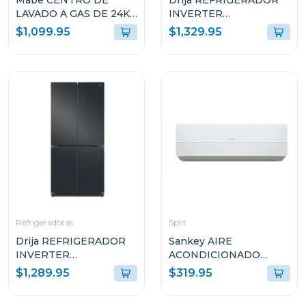
Mabe CENTRO DE
Drija REFRIGERADOR
LAVADO A GAS DE 24KG
INVERTER
AQUA SAVER BLANCO
EMPOTRABLE DE
$1,099.95
$1,329.95
L2440PSBB0
18.1P³ ULTRA FAST
COOLING GLASS
NEGRO 18FD4P
Refrigeradoras
Split
Drija REFRIGERADOR
Sankey AIRE
INVERTER
ACONDICIONADO
EMPOTRABLE DE
SPLIT DE 18000BTU
$1,289.95
$319.95
18.4P³ ULTRA FAST
R410G1
COOLING ACERO