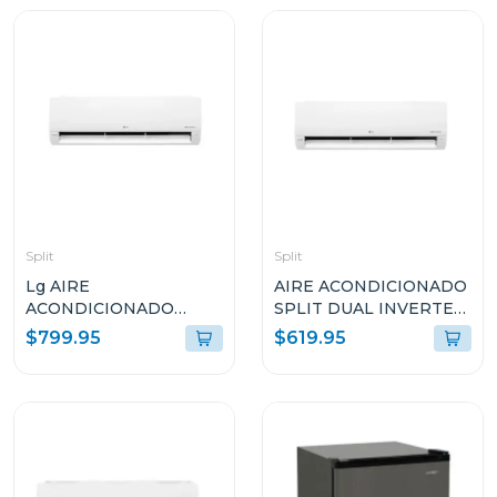
NEGRO MATE 18CD4P
Split
Split
Lg AIRE
AIRE ACONDICIONADO
ACONDICIONADO
SPLIT DUAL INVERTER
SPLIT DUAL INVERTER
18000BTU LG KW
$799.95
$619.95
24000BTU KW
MANAGER THINQ
MANAGER THINQ
VM182C
VM242C