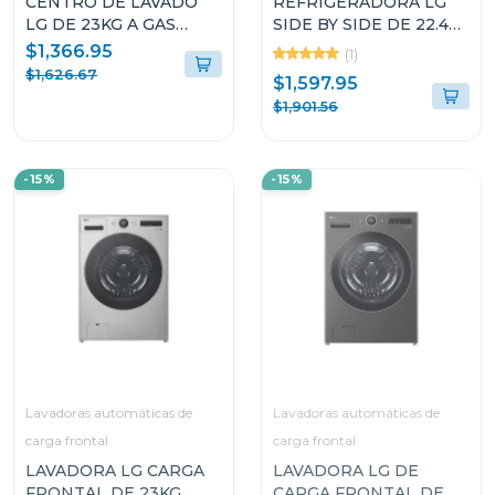
CENTRO DE LAVADO
REFRIGERADORA LG
LG DE 23KG A GAS
SIDE BY SIDE DE 22.4P³
COLOR NEGRO
INSTAVIEW DOOR IN
$1,366.95
(1)
WM23B/DF74B
DOOR CRAFT ICE
$1,626.67
$1,597.95
VS25XHWCB
$1,901.56
-15%
-15%
Lavadoras automáticas de
Lavadoras automáticas de
carga frontal
carga frontal
LAVADORA LG CARGA
LAVADORA LG DE
FRONTAL DE 23KG
CARGA FRONTAL DE