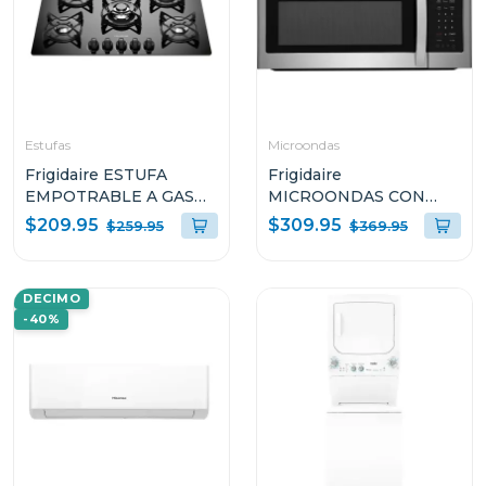
Estufas
Microondas
Frigidaire ESTUFA
Frigidaire
EMPOTRABLE A GAS
MICROONDAS CON
DE 30" CON 5
EXTRACTOR DE 1.8P³
$209.95
$309.95
$259.95
$369.95
QUEMADORES
1000W S1846BS
GC3050VB
DECIMO
-40%