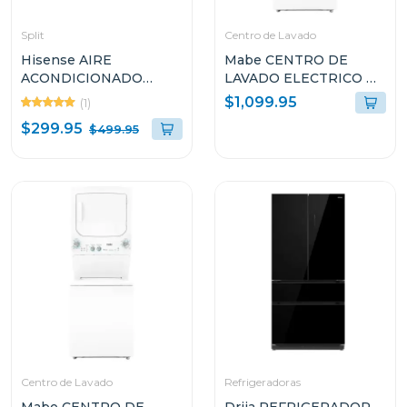
Split
Centro de Lavado
Hisense AIRE
Mabe CENTRO DE
ACONDICIONADO
LAVADO ELECTRICO DE
SPLIT INVERTER DE
24KG AQUA SAVER
$1,099.95
(1)
12000BTU GAS R32
BLANCO L2440ESBB0
$299.95
$499.95
ATR122CJ
Centro de Lavado
Refrigeradoras