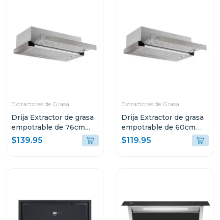
Extractores de Grasa
Extractores de Grasa
Drija Extractor de grasa
Drija Extractor de grasa
empotrable de 76cm
empotrable de 60cm
con filtro de acero
con filtro de acero
$139.95
$119.95
aluminio y de carbón
aluminio y de carbón
retractil76
retractil60