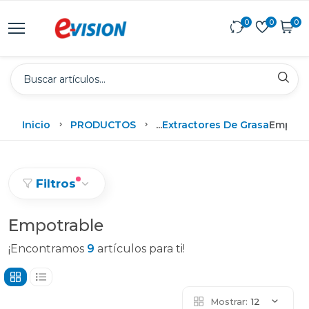
0
0
0
Inicio
PRODUCTOS
...
Extractores De Grasa
Empotr
Filtros
Empotrable
¡Encontramos
9
artículos para ti!
Mostrar:
12