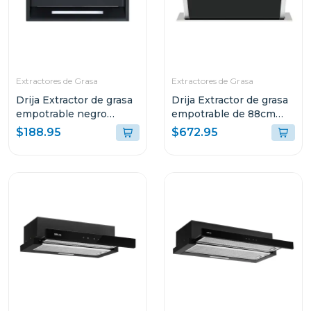
Extractores de Grasa
Extractores de Grasa
Drija Extractor de grasa
Drija Extractor de grasa
empotrable negro
empotrable de 88cm
59.8cm sottile60
color acero
$188.95
$672.95