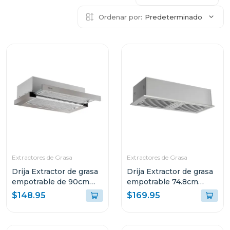
Ordenar por:
Predeterminado
Extractores de Grasa
Extractores de Grasa
Drija Extractor de grasa
Drija Extractor de grasa
empotrable de 90cm
empotrable 74.8cm
con filtro de acero
acero inoxidable filtro
$148.95
$169.95
aluminio y de carbón
de acero y de carbón
retractil90
invisible76