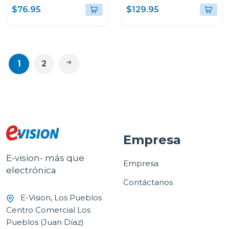
ANTI-ADHERENTE
predeterminadas
$76.95
$129.95
CKSTSM3884
ckstpcect57
1
2
Empresa
E-vision- más que
Empresa
electrónica
Contáctanos
E-Vision, Los Pueblos
Centro Comercial Los
Pueblos (Juan Díaz)