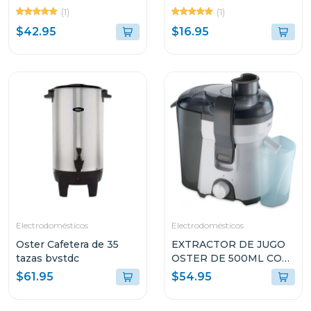
DE 1.5L Y 2
S7000 VERDE
(1)
(1)
VELOCIDADES
GCSTAC7001
$42.95
$16.95
BLSTKAGBPB
Electrodomésticos
Electrodomésticos
Oster Cafetera de 35
EXTRACTOR DE JUGO
tazas bvstdc
OSTER DE 500ML CON
FILTRO DE ACERO
$61.95
$54.95
FPSTJE316W