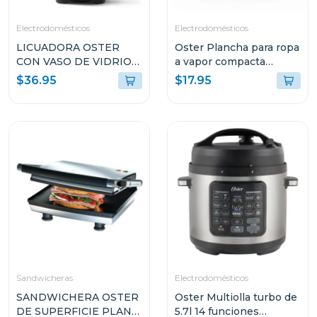
Electrodomésticos
Electrodomésticos
LICUADORA OSTER
Oster Plancha para ropa
CON VASO DE VIDRIO
a vapor compacta
DE 1.5L Y CONTROL DE
gcstbs
$36.95
$17.95
PERILLA BLSTKAGBRD
Sandwicheras
Electrodomésticos
SANDWICHERA OSTER
Oster Multiolla turbo de
DE SUPERFICIE PLANA
5.7l 14 funciones