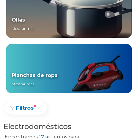
Ollas
Mostrar más
Planchas de ropa
Mostrar más
Filtros
Electrodomésticos
¡Encontramos
17
artículos para ti!