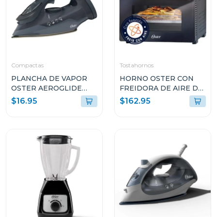
Compactas
Tostahornos
PLANCHA DE VAPOR
HORNO OSTER CON
OSTER AEROGLIDE
FREIDORA DE AIRE DE
S7000 NEGRO
22L CON
$16.95
$162.95
GCSTAC7002
RECUBRIMIENTO
ANTIADHERENTE
NEGRO TSSTTVMAF1N