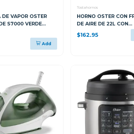
Tostahornos
 DE VAPOR OSTER
HORNO OSTER CON F
DE S7000 VERDE
DE AIRE DE 22L CON
001
RECUBRIMIENTO
$162.95
ANTIADHERENTE NEG
Add
TSSTTVMAF1N