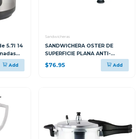
Sandwicheras
e 5.7l 14
SANDWICHERA OSTER DE
inadas
SUPERFICIE PLANA ANTI-
ADHERENTE CKSTSM3884
$76.95
Add
Add