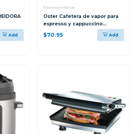
Electrodomésticos
REIDORA
Oster Cafetera de vapor para
espresso y cappuccino
capacidad de 2 tazas
$70.95
Add
Add
RO
stem3300