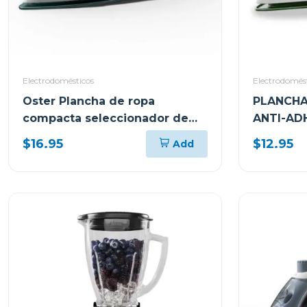
Electrodomésticos
Electrodomés
Oster Plancha de ropa
PLANCHA
compacta seleccionador de
ANTI-AD
tela 5002
GCSTBS
$16.95
$12.95
Add