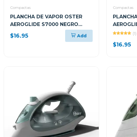
Compactas
Compactas
PLANCHA DE VAPOR OSTER
PLANCHA
AEROGLIDE S7000 NEGRO
AEROGLI
GCSTAC7002
GCSTAC7
(1)
$16.95
Add
$16.95