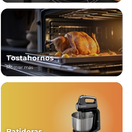
Tostahornos
Mostrar más
Batidoras