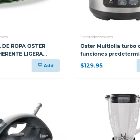
ticos
Electrodomésticos
 DE ROPA OSTER
Oster Multiolla turbo d
HERENTE LIGERA
funciones predeterm
380
ckstpcect57
$129.95
Add