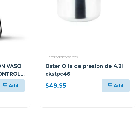
Electrodomésticos
ON VASO
Oster Olla de presion de 4.2l
CONTROL
ckstpc46
BRD
$49.95
Add
Add