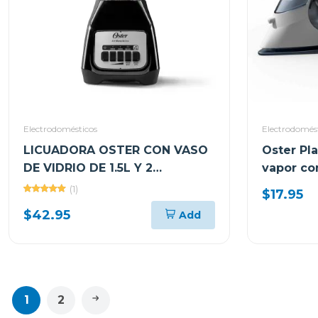
Electrodomésticos
Electrodomés
LICUADORA OSTER CON VASO
Oster Pl
DE VIDRIO DE 1.5L Y 2
vapor co
VELOCIDADES BLSTKAGBPB
(1)
$17.95
$42.95
Add
1
2