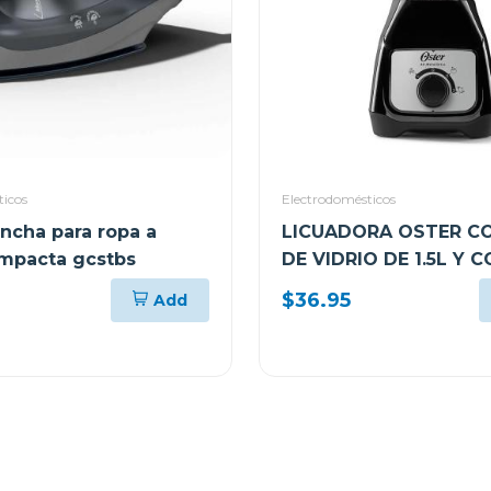
ticos
Electrodomésticos
ancha para ropa a
LICUADORA OSTER C
mpacta gcstbs
DE VIDRIO DE 1.5L Y 
DE PERILLA BLSTKAG
$36.95
Add