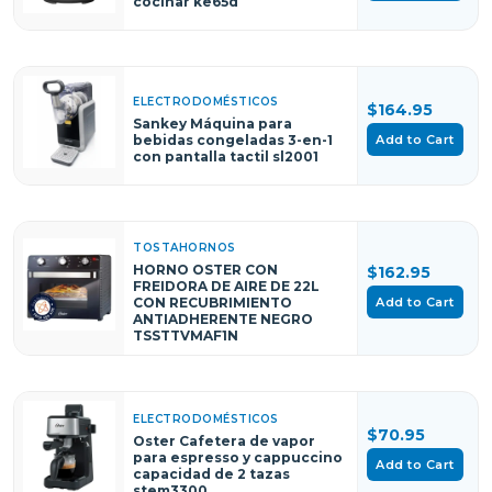
cocinar ke65d
ELECTRODOMÉSTICOS
$164.95
Sankey Máquina para
Add to Cart
bebidas congeladas 3-en-1
con pantalla tactil sl2001
TOSTAHORNOS
HORNO OSTER CON
$162.95
FREIDORA DE AIRE DE 22L
Add to Cart
CON RECUBRIMIENTO
ANTIADHERENTE NEGRO
TSSTTVMAF1N
ELECTRODOMÉSTICOS
$70.95
Oster Cafetera de vapor
para espresso y cappuccino
Add to Cart
capacidad de 2 tazas
stem3300