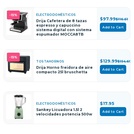
ELECTRODOMÉSTICOS
-15%
$97.99
$116.61
Drija Cafetera de 8 tazas
espresso y capuccino
Add to Cart
sistema digital con sistema
espumador MOCCA8TB
-15%
$129.99
$154.69
TOSTAHORNOS
Drija Horno freidora de aire
Add to Cart
compacto 25l bruschetta
$17.95
ELECTRODOMÉSTICOS
Sankey Licuadora 1.5l 2
Add to Cart
velocidades potencia 500w