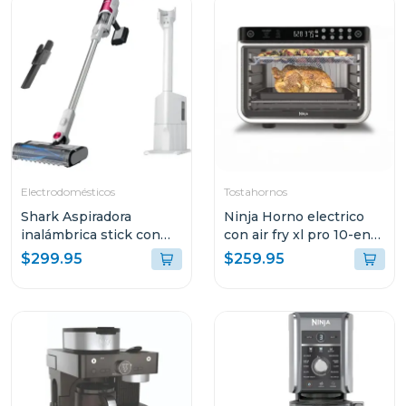
INTEGRADO
Electrodomésticos
Tostahornos
Shark Aspiradora
Ninja Horno electrico
inalámbrica stick con
con air fry xl pro 10-en-1
base de vaciado
201
$299.95
$259.95
automático y filtro hepa
- serie clean & empty