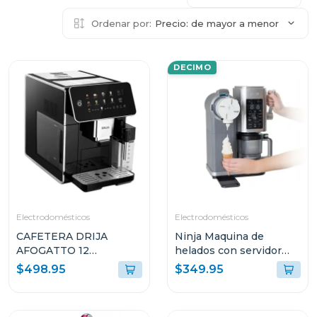
Ordenar por:
Precio: de mayor a menor
DECIMO
Electrodomésticos
Electrodomésticos
CAFETERA DRIJA
Ninja Maquina de
AFOGATTO 12
helados con servidor
ESPRESSO Y
swirl by creami 701
$498.95
$349.95
CAPUCCINO CON
PANEL DIGITAL Y
MOLINILLO