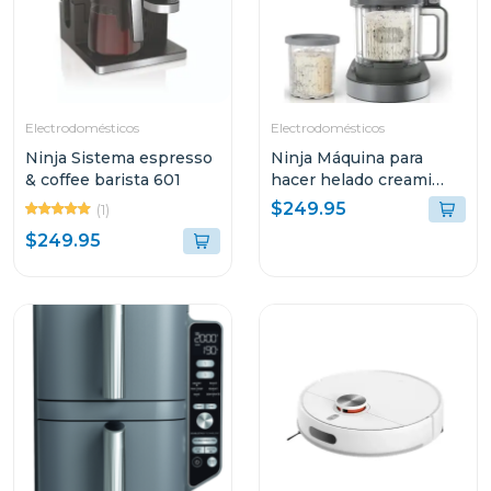
Electrodomésticos
Electrodomésticos
Ninja Sistema espresso
Ninja Máquina para
& coffee barista 601
hacer helado creami
deluxe 11 en 1
$249.95
(1)
$249.95