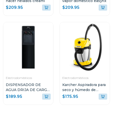
hacer helados creami
vapor domestico easyfix
$209.95
$209.95
Electrodomésticos
Electrodomésticos
DISPENSADOR DE
Karcher Aspiradora para
AGUA DRIJA DE CARGA
seco y húmedo de
INFERIOR DE 20L
1000w wd3s
$189.95
$175.95
COLOR NEGRO ACQUA