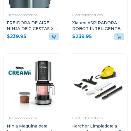
Electrodomésticos
Electrodomésticos
FREIDORA DE AIRE
Xiaomi ASPIRADORA
NINJA DE 2 CESTAS XL
ROBOT INTELIGENTE
10QT COLOR GRIS
2-EN-1 SUCCIÓN
$239.95
$239.95
SL401
10000PA SENSOR LDS
BLANCO S40 V81
Electrodomésticos
Electrodomésticos
Ninja Maquina para
Karcher Limpiadora a