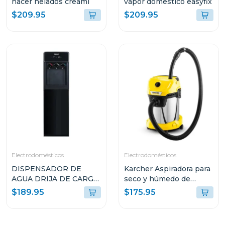
hacer helados creami
vapor domestico easyfix
$209.95
$209.95
Electrodomésticos
Electrodomésticos
DISPENSADOR DE
Karcher Aspiradora para
AGUA DRIJA DE CARGA
seco y húmedo de
INFERIOR DE 20L
1000w wd3s
$189.95
$175.95
COLOR NEGRO ACQUA