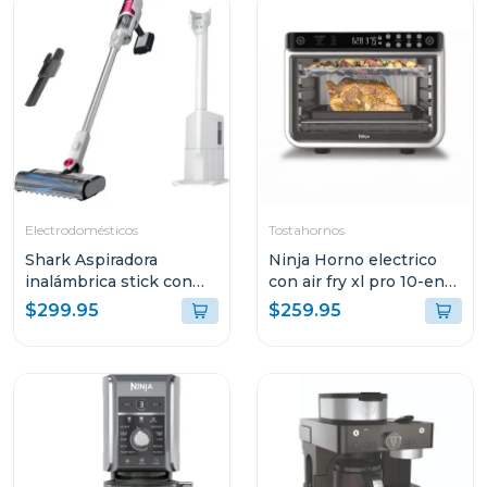
INTEGRADO
Electrodomésticos
Tostahornos
Shark Aspiradora
Ninja Horno electrico
inalámbrica stick con
con air fry xl pro 10-en-1
base de vaciado
201
$299.95
$259.95
automático y filtro hepa
- serie clean & empty