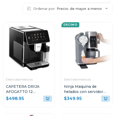
Ordenar por:
Precio: de mayor a menor
DECIMO
Electrodomésticos
Electrodomésticos
CAFETERA DRIJA
Ninja Maquina de
AFOGATTO 12
helados con servidor
ESPRESSO Y
swirl by creami 701
$498.95
$349.95
CAPUCCINO CON
PANEL DIGITAL Y
MOLINILLO