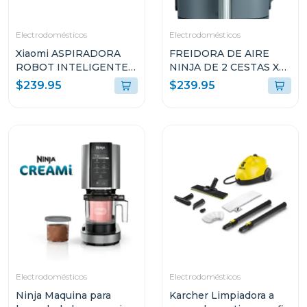
Electrodomésticos
Electrodomésticos
Xiaomi ASPIRADORA
FREIDORA DE AIRE
ROBOT INTELIGENTE
NINJA DE 2 CESTAS XL
2-EN-1 SUCCIÓN
10QT COLOR GRIS
$239.95
$239.95
10000PA SENSOR LDS
SL401
BLANCO S40 V81
Electrodomésticos
Electrodomésticos
Ninja Maquina para
Karcher Limpiadora a