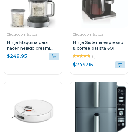
Electrodomésticos
Electrodomésticos
Ninja Máquina para
Ninja Sistema espresso
hacer helado creami
& coffee barista 601
deluxe 11 en 1
$249.95
(1)
$249.95