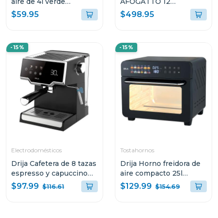
aire de 4l verde
AFOGATTO 12
frw4058gg
ESPRESSO Y
$59.95
$498.95
CAPUCCINO CON
PANEL DIGITAL Y
MOLINILLO
-15%
-15%
INTEGRADO
Electrodomésticos
Tostahornos
Drija Cafetera de 8 tazas
Drija Horno freidora de
espresso y capuccino
aire compacto 25l
sistema digital con
bruschetta
$97.99
$129.99
$116.61
$154.69
sistema espumador
MOCCA8TB