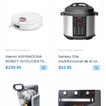
Electrodomésticos
Electrodomésticos
Xiaomi ASPIRADORA
Sankey Olla
ROBOT INTELIGENTE
multifuncional de 6l con
2-EN-1 SUCCIÓN
15 funciones para
$239.95
$52.95
10000PA SENSOR LDS
cocinar ke65d
BLANCO S40 V81