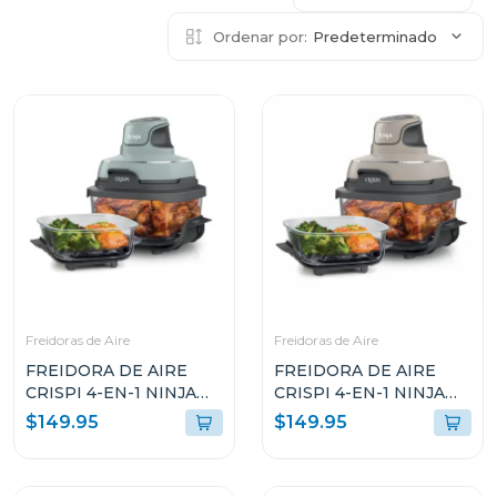
Ordenar por:
Predeterminado
Freidoras de Aire
Freidoras de Aire
FREIDORA DE AIRE
FREIDORA DE AIRE
CRISPI 4-EN-1 NINJA
CRISPI 4-EN-1 NINJA
DE COLOR VERDE CON
DE COLOR BEIGE CON
$149.95
$149.95
RECIPIENTE DE
RECIPIENTE DE
VIDRIO FN101SG
VIDRIO FN101ST