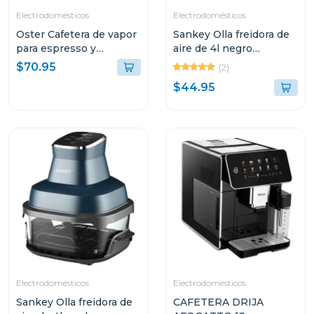
Electrodomésticos
Electrodomésticos
Oster Cafetera de vapor
Sankey Olla freidora de
para espresso y
aire de 4l negro
cappuccino capacidad
frw4057gb
$70.95
(2)
de 2 tazas stem3300
$44.95
Electrodomésticos
Electrodomésticos
Sankey Olla freidora de
CAFETERA DRIJA