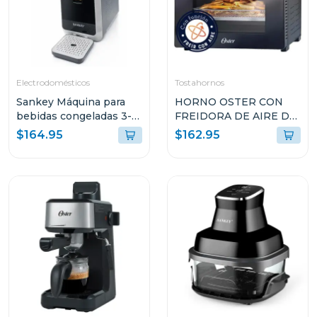
Electrodomésticos
Tostahornos
Sankey Máquina para
HORNO OSTER CON
bebidas congeladas 3-
FREIDORA DE AIRE DE
en-1 con pantalla tactil
22L CON
$164.95
$162.95
sl2001
RECUBRIMIENTO
ANTIADHERENTE
NEGRO TSSTTVMAF1N