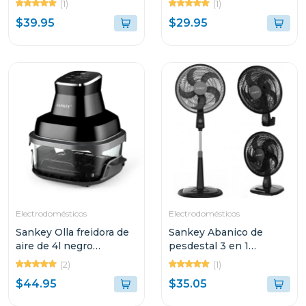
(1)
(1)
$39.95
$29.95
Electrodomésticos
Electrodomésticos
Sankey Olla freidora de
Sankey Abanico de
aire de 4l negro
pesdestal 3 en 1
frw4057gb
fn18m35
(2)
(1)
$44.95
$35.05