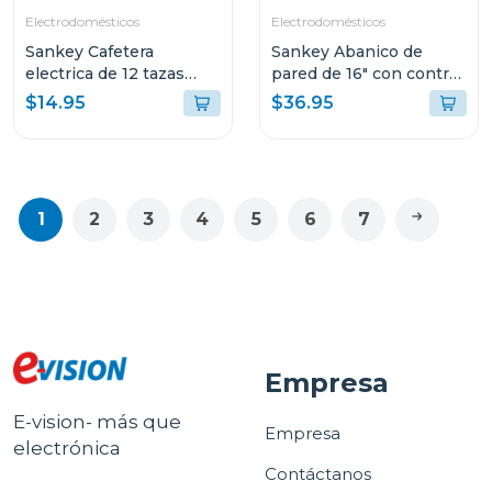
Electrodomésticos
Electrodomésticos
Sankey Cafetera
Sankey Abanico de
electrica de 12 tazas
pared de 16" con control
filtro permamente
remoto fn1853
$14.95
$36.95
1
2
3
4
5
6
7
Empresa
E-vision- más que
Empresa
electrónica
Contáctanos