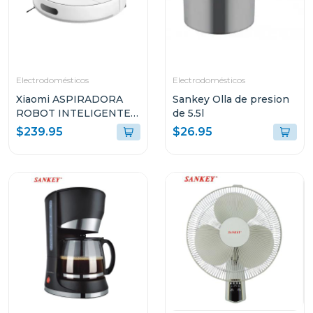
Electrodomésticos
Electrodomésticos
Xiaomi ASPIRADORA
Sankey Olla de presion
ROBOT INTELIGENTE
de 5.5l
2-EN-1 SUCCIÓN
$239.95
$26.95
10000PA SENSOR LDS
BLANCO S40 V81