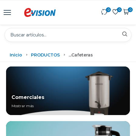
0
0
0
Inicio
PRODUCTOS
...
Cafeteras
Comerciales
Mostrar más