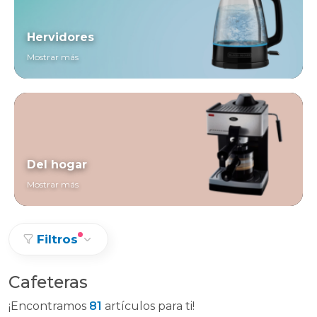
Hervidores
Mostrar más
Del hogar
Mostrar más
Filtros
Cafeteras
¡Encontramos
81
artículos para ti!