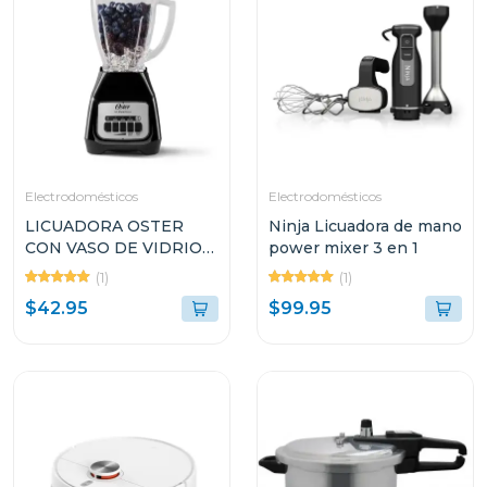
Electrodomésticos
Electrodomésticos
LICUADORA OSTER
Ninja Licuadora de mano
CON VASO DE VIDRIO
power mixer 3 en 1
DE 1.5L Y 2
(1)
(1)
VELOCIDADES
$42.95
$99.95
BLSTKAGBPB