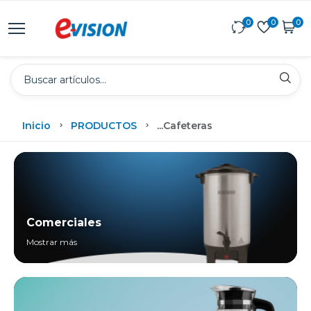
0
0
0
Inicio
PRODUCTOS
...
Cafeteras
Comerciales
Mostrar más